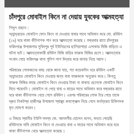
চাঁদপুরে মোবাইল কিনে না দেয়ায় যুবকের আত্মহত্যা
শিমুল হাছান :
অ্যান্ড্রয়েড মোবাইল ফোন কিনে না দেওয়ায় বাবার সাথে অভিমান করে মো. রবিউল
(১৯) ঘরে থাকা কীটনাশক পান করে আত্মহত্যা করেছে। শুক্রবার রাতে চাঁদপুরের
ফরিদগঞ্জে উপজেলার সুবিদপুর পূর্ব ইউনিয়নের ছালিয়াপাড়া এলাকার মিজি বাড়িতে এ
ঘটনা ঘটে। আত্মহত্যাকারী রবিউল মিজি বাড়ির ফারুক মিজির ছেলে। আত্মহত্যার
সংবাদ পেয়ে ফরিদগঞ্জ থানা পুলিশ লাশ উদ্ধার করে থানায় নিয়ে আসে।
পরিবারের লোকজনের কাছ থেকে জানা যায়, গত কয়েকদিন ধরে রবিউল একটি
অ্যান্ডয়েড মোবাইল কিনে দেওয়ার জন্য বাবা ফারুককে অনুরোধ করে। কিন্তু
ফারুক মিজির কাছে মোবাইল কিনে দেওয়ার টাকা না থাকায় ছেলেকে মোবাইল কিনে
দিতে পারেননি। মোবাইল না পেয়ে বাবা ও মায়ের সাথে অভিমান করে শুক্রবার রাতে
ঘরে থাকা কীটনাশক খেয়ে পেলে রবিউল। এরপর পরিবারের লোক টরে পেয়ে তাকে
দ্রুত নিকটস্থ হাজীগঞ্জ উপজেলা স্বাস্থ্য কমপ্লেক্সে নিয়ে গেলে কর্তব্যরত চিকিৎসক
মৃত ঘোষণা করেন।
এ বিষয়ে স্থানীয় ইউপি সদস্য মো. আলমগীর হোসেন বলেন, শুনতে পেয়েছি
রবিউলকে দামি মোবাইল কিনে না দেওয়ায় বাবা ও মায়ের সাথে অভিমান করে ঘরে
থাকা কীটনাশক খেয়ে অত্মহত্যা করেছে।