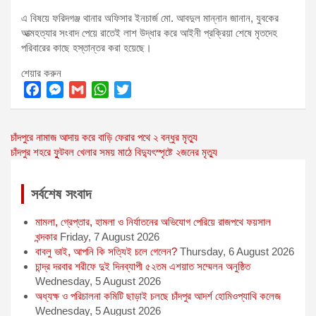
এ বিষয়ে ফরিদগঞ্জ থানার অফিসার ইনচার্জ মো. আবদুল মান্নান জানান, যুবকের
আত্মহত্যার সংবাদ পেয়ে রাতেই লাশ উদ্ধার করে আইনী প্রক্রিয়া শেষে মৃতদেহ
পরিবারের কাছে হস্তান্তর করা হয়েছে।
শেয়ার করুন
F
M
G
W
T
a
e
m
h
w
Post
চাঁদপুরে নামাজ আদায় করে বাড়ি ফেরার পথে ২ বন্ধুর মৃত্যু
c
s
a
a
i
চাঁদপুর শহরে ফুুটবল খেলার সময় মাঠে বিদ্যুৎস্পৃষ্টে ২জনের মৃত্যু
e
s
i
t
t
navigation
b
e
l
s
t
o
n
A
e
সর্বশেষ সংবাদ
o
g
p
r
মামলা, গ্রেপ্তার, হামলা ও নির্যাতনের অভিযোগ পেরিয়ে রাজপথে ফয়সাল
k
e
p
খন্দকার
Friday, 7 August 2026
r
বাবলু ভাই, আপনি কি সত্যিই চলে গেলেন?
Thursday, 6 August 2026
চান্দ্র দরবার শরীফে দুই দিনব্যাপী ৫২তম এশয়াত সম্মেলন অনুষ্ঠিত
Wednesday, 5 August 2026
অধ্যক্ষ ও পরিচালনা কমিটি ছাড়াই চলছে চাঁদপুর আদর্শ হোমিওপ্যাথি কলেজ
Wednesday, 5 August 2026