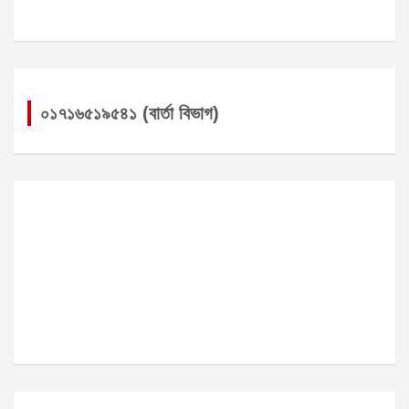
০১৭১৬৫১৯৫৪১ (বার্তা বিভাগ)