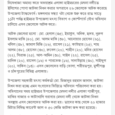
নিষেধাজ্ঞা অমান্য করে অভয়াশ্রম এলাকা হাইমচরের মেঘনা নদীতে
t
ইলিশের পোণা জাটকা নিধন করার অপরাধে ২৬ জেলেকে আটক করেছে
:
উপজেলা টাস্কফোর্স। মঙ্গলবার সন্ধ্যা ৭টা থেকে শুরু করে রাত সাড়ে
১১টা পর্যন্ত হাইমচর উপজেলা মৎস্য বিভাগ ও কোস্টগার্ড যৌথ অভিযান
চালিয়ে এসব জেলেকে আটক করে।
আটক জেলেরা হলো : মো. হেলাল (৩৫), ইয়াকুব, অনিক, হৃদয়, নুরুল
ইসলাম মাঝি (৪০), মো. আলম মাঝি (৩৮), আনোয়ার হোসেন (৬১),
খলিল (৩৮), জামাল মিজি (২৬), রাসেল (২১), কাউছার (২৫), শাহ
আলম (৩৮), হোসেন (৩০), রুবেল (২০), শাহীন (২০), মনির হোসেন
(২২), সিরাজ (২৫), আল-আমিন (৩০), সাইদ (২২), রাসেল (২৫),
মানিক (২০), রাসেল (১৬) ও পারভেজ (১৬), সানাউল্লাহ (৩০), সাইফুল
(২০), সাকিব (১৩)। এসব জেলেদের বাড়ি ভোলা, শরীয়তপুর, মুন্সীগঞ্জ
ও চাঁদপুরের বিভিন্ন এলাকায়।
উপজেলা সহকারী মৎস্য কর্মকর্তা মো. মিজানুর রহমান জানান, জাটকা
নিধন করা হচ্ছে এমন সংবাদের ভিত্তিতে অভিযান পরিচালনা করা হয়।
অভিযানের সময় হাইমচর উপজেলার মেঘনা নদীর এলাকা গাজীপুর,
মাঝির বাজার ও কাটাখালি বরাবার মেঘনা নদী থেকে জাটকা নিধন
অবস্থায় এসব জেলেদের আটক করা হয়। তাদের কাছ থেকে ২০ হাজার
মিটার নিষিদ্ধ কারেন্ট জাল ও ৫০ কেজি জাটকা জব্দ করা হয়েছে।