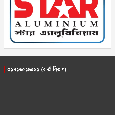
০১৭১৬৫১৯৫৪১ (বার্তা বিভাগ)