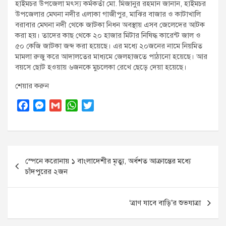
হাইমচর উপজেলা মৎস্য কর্মকর্তা মো. মিজানুর রহমান জানান, হাইমচর
উপজেলার মেঘনা নদীর এলাকা গাজীপুর, মাঝির বাজার ও কাটাখালি
বরাবার মেঘনা নদী থেকে জাটকা নিধন অবস্থায় এসব জেলেদের আটক
করা হয়। তাদের কাছ থেকে ২০ হাজার মিটার নিষিদ্ধ কারেন্ট জাল ও
৫০ কেজি জাটকা জব্দ করা হয়েছে। এর মধ্যে ২০জনের নামে নিয়মিত
মামলা রুজু করে আদালতের মাধ্যমে জেলহাজতে পাঠানো হয়েছে। আর
বয়সে ছোট হওয়ায় ৬জনকে মুচলেকা রেখে ছেড়ে দেয়া হয়েছে।
শেয়ার করুন
F
M
G
W
T
a
e
m
h
w
c
s
a
a
i
e
s
i
t
t
Post
b
e
l
s
t
স্পেনে করোনায় ১ বাংলাদেশীর মৃত্যু, অর্ধশত আক্রান্তের মধ্যে
o
n
A
e
navigation
চাঁদপুরের ২জন
o
g
p
r
k
e
p
r
‘ত্রাণ যাবে বাড়ি’র শুভযাত্রা