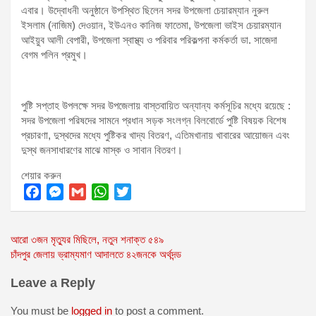
এবার। উদ্বোধনী অনুষ্ঠানে উপস্থিত ছিলেন সদর উপজেলা চেয়ারম্যান নুরুল
ইসলাম (নাজিম) দেওয়ান, ইউএনও কানিজ ফাতেমা, উপজেলা ভাইস চেয়ারম্যান
আইয়ুব আলী বেপারী, উপজেলা স্বাস্থ্য ও পরিবার পরিকল্পনা কর্মকর্তা ডা. সাজেদা
বেগম পলিন প্রমুখ।
পুষ্টি সপ্তাহ উপলক্ষে সদর উপজেলায় বাস্তবায়িত অন্যান্য কর্মসূচির মধ্যে রয়েছে :
সদর উপজেলা পরিষদের সামনে প্রধান সড়ক সংলগ্ন বিলবোর্ডে পুষ্টি বিষয়ক বিশেষ
প্রচারণা, দুস্থদের মধ্যে পুষ্টিকর খাদ্য বিতরণ, এতিমখানায় খাবারের আয়োজন এবং
দুস্থ জনসাধারণের মাঝে মাস্ক ও সাবান বিতরণ।
শেয়ার করুন
F
M
G
W
T
a
e
m
h
w
Post
আরো ৩জন মৃত্যুর মিছিলে, নতুন শনাক্ত ৫৪৯
c
s
a
a
i
চাঁদপুর জেলায় ভ্রাম্যমাণ আদালতে ৪২জনকে অর্থদন্ড
e
s
i
t
t
navigation
b
e
l
s
t
Leave a Reply
o
n
A
e
o
g
p
r
You must be
logged in
to post a comment.