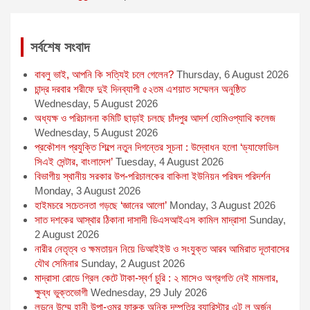
k
e
p
r
সর্বশেষ সংবাদ
বাবলু ভাই, আপনি কি সত্যিই চলে গেলেন?
Thursday, 6 August 2026
চান্দ্র দরবার শরীফে দুই দিনব্যাপী ৫২তম এশয়াত সম্মেলন অনুষ্ঠিত
Wednesday, 5 August 2026
অধ্যক্ষ ও পরিচালনা কমিটি ছাড়াই চলছে চাঁদপুর আদর্শ হোমিওপ্যাথি কলেজ
Wednesday, 5 August 2026
প্রকৌশল প্রযুক্তি শিল্পে নতুন দিগন্তের সূচনা : উদ্বোধন হলো ‘ড্যাফোডিল
সিএই সেন্টার, বাংলাদেশ’
Tuesday, 4 August 2026
বিভাগীয় স্থানীয় সরকার উপ-পরিচালকের বাকিলা ইউনিয়ন পরিষদ পরিদর্শন
Monday, 3 August 2026
হাইমচরে সচেতনতা গড়ছে ‘জ্ঞানের আলো’
Monday, 3 August 2026
সাত দশকের আস্থার ঠিকানা দাসাদী ডিএসআইএস কামিল মাদ্রাসা
Sunday,
2 August 2026
নারীর নেতৃত্ব ও ক্ষমতায়ন নিয়ে ডিআইইউ ও সংযুক্ত আরব আমিরাত দূতাবাসের
যৌথ সেমিনার
Sunday, 2 August 2026
মাদ্রাসা রোডে গ্রিল কেটে টাকা-স্বর্ণ চুরি : ২ মাসেও অগ্রগতি নেই মামলার,
ক্ষুব্ধ ভুক্তভোগী
Wednesday, 29 July 2026
লন্ডনে উম্মে হানী উপা-ওমর ফারুক অনিক দম্পতির ব্যারিস্টার এট ল অর্জন