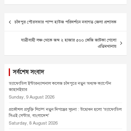
c
s
a
a
i
e
s
i
t
t
Post
b
e
l
s
t
চাঁদপুর পৌরসভার পাম্প হাউজ পরিদর্শনে নবাগত জেলা প্রশাসক
o
n
A
e
navigation
o
g
p
r
k
e
p
যাত্রীবাহী লঞ্চ থেকে জব্দ ২ হাজার ৫০০ কেজি জাটকা গেলো
r
এতিমখানায়
সর্বশেষ সংবাদ
ড্যাফোডিল ইন্টারন্যাশনাল কলেজ চাঁদপুরে নতুন অধ্যক্ষ ক্যাপ্টেন
জাহানইয়ার
Sunday, 9 August 2026
প্রকৌশল প্রযুক্তি শিল্পে নতুন দিগন্তের সূচনা : উদ্বোধন হলো ‘ড্যাফোডিল
সিএই সেন্টার, বাংলাদেশ’
Saturday, 8 August 2026