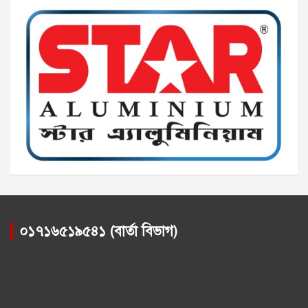
০১৭১৬৫১৯৫৪১ (বার্তা বিভাগ)