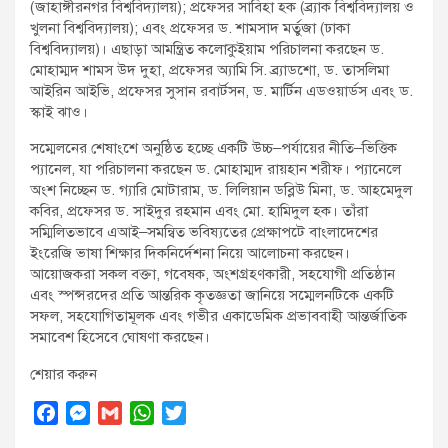
(জাহাঙ্গীরনগর বিশ্ববিদ্যালয়); প্রফেসর সাবিহা হক (ব্র্যাক বিশ্ববিদ্যালয় ও
খুলনা বিশ্ববিদ্যালয়); এবং প্রফেসর ড. শামসাদ মর্তুজা (ঢাকা
বিশ্ববিদ্যালয়)। এছাড়া আমন্ত্রিত কলোকুইয়াম পরিচালনা করছেন ড.
মোহাম্মদ শামস উদ দুহা, প্রফেসর অ্যামি সি. ব্র্যাডশো, ড. তাসলিমা
আইরিন আইভি, প্রফেসর সুসান রবার্টসন, ড. মার্টিন এডওয়ার্ডস এবং ড.
স্কাই ঝাও।
সম্মেলনের শেষাংশে অনুষ্ঠিত হচ্ছে একটি উচ্চ–পর্যায়ের নীতি–ভিত্তিক
প্যানেল, যা পরিচালনা করছেন ড. মোহাম্মদ রায়হান শরীফ। প্যানেলে
অংশ নিচ্ছেন ড. গ্যারি মোটারাম, ড. লিলিয়ান ডব্লিউ মিনা, ড. আহমেদুল
কবির, প্রফেসর ড. সাইদুর রহমান এবং মো. হামিদুল হক। তাঁরা
সম্মিলিতভাবে এআই–সমন্বিত ভবিষ্যতের প্রেক্ষাপটে বাংলাদেশের
ইংরেজি ভাষা শিক্ষার দিকনির্দেশনা নিয়ে আলোচনা করছেন।
আয়োজকরা সকল বক্তা, গবেষক, অংশগ্রহণকারী, সহযোগী প্রতিষ্ঠান
এবং স্পন্সরদের প্রতি আন্তরিক কৃতজ্ঞতা জানিয়ে সম্মেলনটিকে একটি
সফল, সহযোগিতামূলক এবং গভীর একাডেমিক প্রভাববাহী আন্তর্জাতিক
সমাবেশ হিসেবে ঘোষণা করছেন।
শেয়ার করুন
F
M
G
W
T
a
e
m
h
w