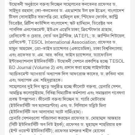
উদ্বোধনী অনুষ্ঠানে বক্তব্য দিচ্ছেন সম্মেলনের কনভেনর প্রফেসর ড.
সাইদুর রহমান; কো–কনভেনর ড. এহতাশাম উল হক ইতেন; বাংলাদেশ
টিসল সোসাইটির সভাপতি মো. হামিদুল হক; স্টিফেন ফোর্বস, কান্ট্রি
ডিরেক্টর, ব্রিটিশ কাউন্সিল বাংলাদেশ; স্কট হার্টম্যান, ডিরেক্টর অব
পাবলিক এনগেজমেন্ট, ইউএস এম্বেসি ঢাকা; ক্রিস্টোফার গ্রাহাম,
প্রেসিডেন্ট ও চেয়ার, বোর্ড অব ট্রাস্টিজ, IATEFL; ড. জাস্টিন শিউয়েল,
প্রেসিডেন্ট, TESOL International Association; প্রফেসর ড.
মামুন আহমেদ, প্রো–ভাইস চ্যান্সেলর (একাডেমিক), ঢাকা বিশ্ববিদ্যালয়;
এবং প্রফেসর ড. এম. আর. কবির, ভাইস চ্যান্সেলর, ড্যাফোডিল
ইন্টারন্যাশনাল ইউনিভার্সিটি। উদ্বোধনী সেশনে প্রকাশিত হচ্ছে TESOL
BD Journal (Volume 2) এবং প্রদান করা হচ্ছে লাইফটাইম
অ্যাচিভমেন্ট অ্যাওয়ার্ড অধ্যাপক দিল আফরোজ কাদের, ড. রুবিনা খান
এবং অধ্যাপক এম. শহিদুল্লাহকে।
সম্মেলনের দুই দিন জুড়ে অনুষ্ঠিত হচ্ছে কীনোট বক্তব্য, প্লেনারি সেশন,
আমন্ত্রিত কলোকুইয়াম, বিভিন্ন থিম্যাটিক কর্মশালা এবং সমান্তরাল গবেষণা
প্রবন্ধ উপস্থাপনা। কীনোট বক্তব্য দিচ্ছেন ড. গ্যারি মোটারাম
(ইউনিভার্সিটি অব ম্যানচেস্টার) এবং ড. লিলিয়ান ডব্লিউ মিনা
(ইউনিভার্সিটি অব আলাবামা অ্যাট বার্মিংহাম)।
প্লেনারি সেশনগুলো পরিচালনা করছেন প্রফেসর ড. মোহাম্মদ আজহার
(সিটি ইউনিভার্সিটি অব নিউ ইয়র্ক); প্রফেসর ড. মুহাম্মদ শাহরিয়ার হক
(ইস্ট ওয়েস্ট ইউনিভার্সিটি); প্রফেসর মাশরুর শহীদ হোসেন