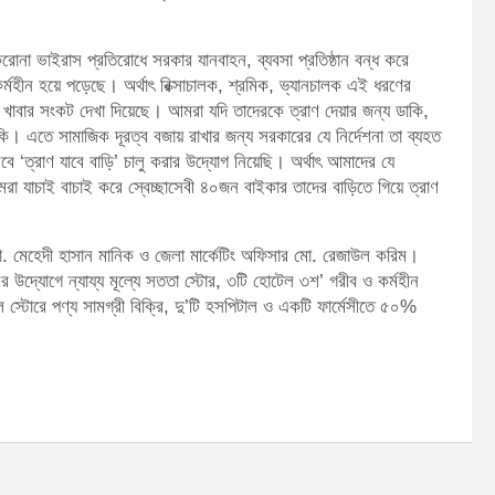
করোনা ভাইরাস প্রতিরোধে সরকার যানবাহন, ব্যবসা প্রতিষ্ঠান বন্ধ করে
র্মহীন হয়ে পড়েছে। অর্থাৎ রিক্সাচালক, শ্রমিক, ভ্যানচালক এই ধরণের
খাবার সংকট দেখা দিয়েছে। আমরা যদি তাদেরকে ত্রাণ দেয়ার জন্য ডাকি,
 এতে সামাজিক দূরত্ব বজায় রাখার জন্য সরকারের যে নির্দেশনা তা ব্যহত
‘ত্রাণ যাবে বাড়ি’ চালু করার উদ্যোগ নিয়েছি। অর্থাৎ আমাদের যে
 যাচাই বাচাই করে স্বেচ্ছাসেবী ৪০জন বাইকার তাদের বাড়িতে গিয়ে ত্রাণ
 মো. মেহেদী হাসান মানিক ও জেলা মার্কেটিং অফিসার মো. রেজাউল করিম।
 উদ্যোগে ন্যায্য মূল্যে সততা স্টোর, ৩টি হোটেল ৩শ’ গরীব ও কর্মহীন
্টাল স্টোরে পণ্য সামগ্রী বিক্রি, দু’টি হসপিটাল ও একটি ফার্মেসীতে ৫০%