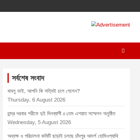
A
d
v
e
r
t
সর্বশেষ সংবাদ
i
বাবলু ভাই, আপনি কি সত্যিই চলে গেলেন?
s
Thursday, 6 August 2026
e
m
চান্দ্র দরবার শরীফে দুই দিনব্যাপী ৫২তম এশয়াত সম্মেলন অনুষ্ঠিত
e
Wednesday, 5 August 2026
n
অধ্যক্ষ ও পরিচালনা কমিটি ছাড়াই চলছে চাঁদপুর আদর্শ হোমিওপ্যাথি