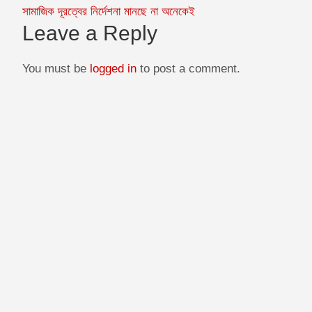
Post
e
s
i
t
t
সামাজিক দূরত্বের নির্দেশনা মানছে না অনেকেই
navigation
b
e
l
s
t
Leave a Reply
o
n
A
e
o
g
p
r
You must be
logged in
to post a comment.
k
e
p
r