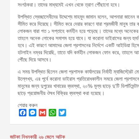
সংগঠকরা। তাদের মাধ্যমেই এখন থেকে ত্রাণ পৌঁছানো হবে।
উপস্থিত স্বেচ্ছাসেবীদের উদ্দেশ্যে মাহমুদ জামান বলেন, আপনারা জানেন 
সীমিত করে দিয়েছে। সীমিত করে দেয়ার কারণে যারা শ্রমজীবী মানুষ তার ক
লোকজন যারা গত ১ সপ্তাহে কর্মহীন হয়ে পড়েছে। তাদের মধ্যে অনেকের 
তাহলে অনেক লোকের সমাগম হয়ে যাবে। যা করোনা ভাইরাসের জন্য হুমকি।
হবে। এই কারণে আমাদের জেলা প্রশাসনের নির্দেশে একটি আইডিয়া হিসেবে 
হটলাইন নম্বর দিয়েছি, তাতে যদি কর্মহীন লোকজন ফোন করে, তাহলে আমরা
পৌঁছে দিয়ে আসবে।
এ সময় উপস্থিত ছিলেন জেলা প্রশাসক কার্যালয়ের নির্বাহী ম্যাজিস্ট্রেট
উল্লেখ্য, এর পূর্বে করোনা ভাইরাস প্রতিরোধকালীন সময়ে জেলা প্রশাসনের
মানুষের জন্য দুপুরের খাবারের ব্যবস্থা, ২০% মূল্য ছাড়ে দু’টি ডিপার্টমেন
ছাড়ে প্রয়োজনীয় ঔষধ বিক্রির ব্যবস্থা করা হয়েছে।
শেয়ার করুন
F
M
G
W
T
a
e
m
h
w
c
s
a
a
i
জাটকা নিধনকারী ২৬ জেলে আটক