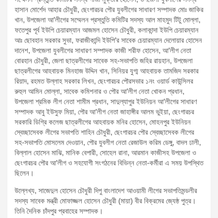
হাসান মোর্শেদ আহার চৌধুরী, ছেংগারচর পৌর যুবলীগের সাধারণ সম্পাদক মোঃ জাকির
খান, উপজেলা আ’লীগের সম্মেলন প্রস্তুতি কমিটির সদস্য আল মাহমুদ টিটু মোল্লা,
ফতেপুর পূর্ব ইউপি চেয়ারম্যান আজমল হোসেন চৌধুরী, কলাকান্দা ইউপি চেয়ারম্যান
আঃ ছোবহান সরকার সুভা, ফরাজীকান্দি ইউপি’র সাবেক চেয়ারম্যান দেলোয়ার হোসেন
দানেশ, উপজেলা যুবলীগের সাধারণ সম্পাদক কাজী শরীফ হোসেন, আ’লীগ নেতা
বোরহান চৌধুরী, জেলা ছাত্রলীগের সাবেক সহ-সভাপতি জহির রায়হান, উপজেলা
ছাত্রলীগের আহবায়ক মিনহাজ উদ্দিন খান, সিনিয়র যুগ্ম আহবায়ক তামজিদ সরকার
রিয়াদ, রহমত উল্লাহ সরকার লিখন, ছেংগারচর পৌরসভার ১নং ওয়ার্ড কাউন্সিলর
রুহুল আমিন মোল্লা, সাবেক কমিশনার ও পৌর আ’লীগ নেতা খোকন প্রধান,
উপজেলা শ্রমিক লীগ নেতা শামীম প্রধান, সাদুল্যাপুর ইউনিয়ন আ’লীগের সাধারণ
সম্পাদক আবু ইউসুফ মিয়া, পৌর আ’লীগ নেতা জাহাঙ্গীর আলম ভুইয়া, ছেংগারচর
সরকারি ডিগ্রি কলেজ ছাত্রলীগের আহবায়ক মনির হোসেন, মোহনপুর ইউনিয়ন
স্বেচ্ছাসেবক লীগের সভাপতি শাহিন চৌধুরী, ছেংগারচর পৌর স্বেচ্ছাসেবক লীগের
সহ-সভাপতি মোসলেম দেওয়ান, পৌর যুবলীগ নেতা রেজাউল করিম ডেঙ্গু, বাদল ঢালী,
বিল্লাল হোসেন মাঝি, মানিক বেপারী, সোহেল রানা, আরমান কাজীসহ উপজেলা ও
ছেংগারচর পৌর আ’লীগ ও সহযোগী সংগঠনের বিভিন্ন নেতা-কর্মীরা এ সময় উপস্থিত
ছিলেন।
উল্লেখ্য, সাজেদুল হোসেন চৌধুরী দিপু বাংলাদেশ আওয়ামী লীগের সভাপতিমন্ডলীর
সদস্য সাবেক মন্ত্রী মোফাজ্জল হোসেন চৌধুরী (মায়া) বীর বিক্রমের জ্যেষ্ঠ পুত্র।
তিনি দৈনিক চাঁদপুর প্রবাহের সম্পাদক।