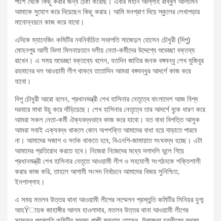
পাশে থেকে কিছু করার জন্য চেষ্টা করেছি। এবার মহান আল্লাহ রাব্বুল আলামিন
আমাকে সুযোগ করে দিয়েছেন কিছু করার। আমি মনপ্রাণ দিয়ে স্কুলের লেখাপড়ার
মানোন্নয়নে কাজ করে যাবো।
এদিকে ম্যানেজিং কমিটির নবনির্বাচিত সভাপতি সাজেদুল হোসেন চৌধুরী (দিপু)
মোহনপুর আলী ভিলা মিলনায়তনে দলীয় নেতা-কর্মীদের উদ্দেশ্যে শুভেচ্ছা বক্তব্য
রাখেন। এ সময় শুভেচ্ছা বক্তব্যে বলেন, যতদিন জাতির জনক বঙ্গবন্ধু শেখ মুজিবুর
রহমানের দল আওয়ামী লীগ থাকবে ততোদিন আমরা বঙ্গবন্ধুর আদর্শে কাজ করে
যাবো।
দিপু চৌধুরী আরো বলেন, প্রধানমন্ত্রী শেখ হাসিনার নেতৃত্বে বাংলাদেশ আজ বিশ্ব
দরবারে মাথা উচু করে দাঁড়িয়েছে। শেখ হাসিনার নেতৃত্বে তার আদর্শে বুকে ধারণ করে
আমরা সকল নেতা-কর্মী ঐক্যবদ্ধভাবে কাজ করে যাবো। যত বাধা বিপত্তি আসুক
আমরা সবাই এক্যবদ্ধ থাকলে কোন অপশক্তি আমাদের বাধা হয়ে দাড়াতে পারবে
না। আমাদের সজাগ ও সর্তক থাকতে হবে, বিএনপি-জামায়াত সংঘবদ্ধ হচ্ছে। এটা
আমাদের প্রতিরোধ করতে হবে। নিজেরা নিজেদের মধ্যে দলাদলি ভুলে গিয়ে
প্রধানমন্ত্রী শেখ হাসিনার নেতৃতে আওয়ামী লীগ ও সহযোগী সংগঠনকে শক্তিশালী
করার কাজ করি, তাহলে আগামী সংসদ নির্বাচনে আমাদের বিজয় সুনিশ্চিত,
ইনশাল্লাহ।
এ সময় মতলব উত্তর থানা আওয়ামী লীগের সম্মেলন প্রস্তুতি কমিটির সিনিয়র যুগ্ম
আহŸায়ক জাহাঙ্গীর আলম হাওলাদার, মতলব উত্তর থানা আওয়ামী লীগের
সম্মেলন প্রস্তুতি কমিটির সদস্য গাজী মুক্তার হোসেন, উপজেলা যুবলীগের সদস্য