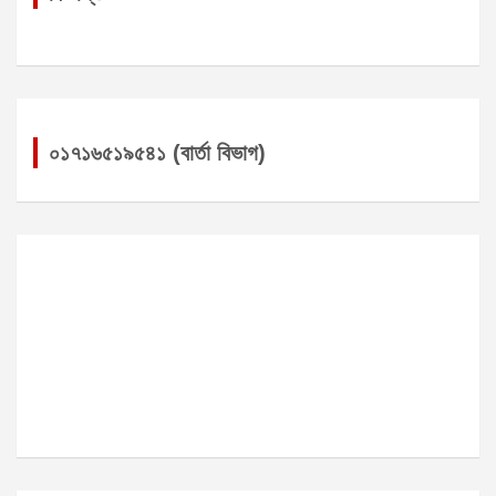
০১৭১৬৫১৯৫৪১ (বার্তা বিভাগ)