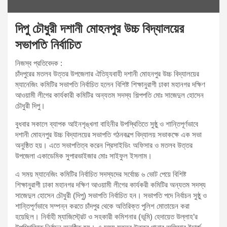
দিপু চৌধুরী দশানী মোহনপুর উচ্চ বিদ্যালয়ের
সভাপতি নির্বাচিত
নিজস্ব প্রতিবেদক :
চাঁদপুরের মতলব উত্তর উপজেলার ঐতিহ্যবাহী দশানী মোহনপুর উচ্চ বিদ্যালয়ের
ম্যানেজিং কমিটির সভাপতি নির্বাচিত হলেন বিশিষ্ট শিক্ষানুরাগী ঢাকা মহানগর দক্ষিণ
আওয়ামী লীগের কার্যকারী কমিটির অন্যতম সদস্য শিল্পপতি মোঃ সাজেদুল হোসেন
চৌধুরী দিপু।
বুধবার সকালে ব্যাপক আইনশৃঙ্খলা বাহিনীর উপস্থিতিতে সুষ্ঠু ও শান্তিপূর্ণভাবে
দশানী মোহনপুর উচ্চ বিদ্যালয়ের সভাপতি গঠনকল্পে বিদ্যালয় সভাকক্ষে এক সভা
অনুষ্ঠিত হয়। এতে সভাপতিত্ব করেন প্রিসাইডিং অফিসার ও মতলব উত্তর
উপজেলা একাডেমিক সুপারভাইজার মোঃ সাইফুল ইসলাম।
এ সময় ম্যানেজিং কমিটির নির্বাচিত সদস্যদের সর্বোচ্চ ৬ ভোট পেয়ে বিশিষ্ট
শিক্ষানুরাগী ঢাকা মহানগর দক্ষিণ আওয়ামী লীগের কার্যকরী কমিটির অন্যতম সদস্য
সাজেদুল হোসেন চৌধুরী (দিপু) সভাপতি নির্বাচিত হন। সভাপতি পদে নির্বাচন সুষ্ঠু ও
শান্তিপূর্ণভাবে সম্পন্ন করতে চাঁদপুর থেকে অতিরিক্ত পুলিশ মোতায়েন করা
হয়েছিল। নির্বাহী ম্যাজিস্ট্রেট ও সহকারী কমিশনার (ভূমি) হেদায়েত উল্লাহ’র