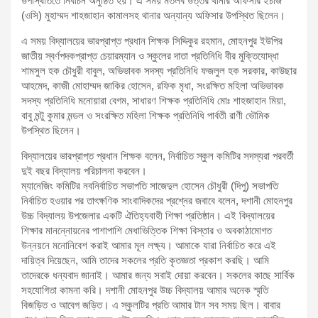
উপস্থিতিতে নির্বাচন অনুষ্ঠিত হয়। এ সময় মতলব উত্তর থানার অফিসার ইচার্জ
(ওসি) মুহাম্মদ শাহজাহান কামালসহ থানার অন্যান্য অফিসার উপস্থিত ছিলেন।
এ সময় বিদ্যালয়ের ভারপ্রাপ্ত প্রধান শিক্ষক সিদ্দিকুর রহমান, মোহনপুর ইউপির
জাতীয় স্বর্ণপদকপ্রাপ্ত চেয়ারম্যান ও স্কুলের দাতা প্রতিনিধি বীর মুক্তিযোদ্ধা
শামসুল হক চৌধুরী বাবুল, অভিভাবক সদস্য প্রতিনিধি ফজলুল হক সরকার, কাউছার
আহমেদ, কাজী মোহাম্মদ জাকির হোসেন, রফিক মৃধা, সংরক্ষিত মহিলা অভিভাবক
সদস্য প্রতিনিধি মনোয়ারা বেগম, সাধারণ শিক্ষক প্রতিনিধি মোঃ শাহজাহান মিয়া,
বাবু মন্টু কুমার মন্ডল ও সংরক্ষিত মহিলা শিক্ষক প্রতিনিধি পার্বতী রাণী ভৌমিক
উপস্থিত ছিলেন।
বিদ্যালয়ের ভারপ্রাপ্ত প্রধান শিক্ষক বলেন, নির্বাচিত স্কুল কমিটির সদস্যরা পরবর্তী
দুই বছর বিদ্যালয় পরিচালনা করবেন।
ম্যানেজিং কমিটির নবনির্বাচিত সভাপতি সাজেদুল হোসেন চৌধুরী (দিপু) সভাপতি
নির্বাচিত হওয়ার পর তাৎক্ষণিক সাংবাদিকদের প্রশ্নের জবাবে বলেন, দশানী মোহনপুর
উচ্চ বিদ্যালয় উপজেলার একটি ঐতিহ্যবাহী শিক্ষা প্রতিষ্ঠান। এই বিদ্যালয়ের
শিক্ষার মানন্নোয়নের পাশাপাশি মেধাভিত্তিক শিক্ষা বিস্তার ও অবকাঠামোগত
উন্নয়নে মনোনিবেশ করাই আমার মূল লক্ষ্য। আমাকে যারা নির্বাচিত করে এই
দায়িত্ব দিয়েছেন, আমি তাদের সকলের প্রতি কৃতজ্ঞতা প্রকাশ করছি। আমি
তাদেরকে ধন্যবাদ জানাই। আমার জন্য সবাই দোয়া করবেন। সকলের কাছে সার্বিক
সহযোগিতা কামনা করি। দশানী মোহনপুর উচ্চ বিদ্যালয় আমার অনেক স্মৃতি
বিজড়িত ও আবেগ জড়িত। এ স্কুলটির প্রতি আমার টান সব সময় ছিল। বাবার