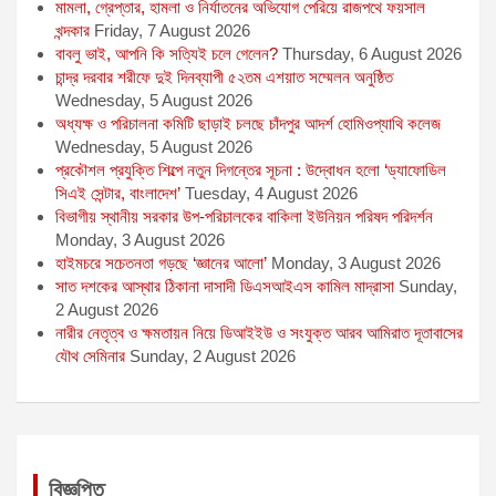
মামলা, গ্রেপ্তার, হামলা ও নির্যাতনের অভিযোগ পেরিয়ে রাজপথে ফয়সাল
খন্দকার
Friday, 7 August 2026
বাবলু ভাই, আপনি কি সত্যিই চলে গেলেন?
Thursday, 6 August 2026
চান্দ্র দরবার শরীফে দুই দিনব্যাপী ৫২তম এশয়াত সম্মেলন অনুষ্ঠিত
Wednesday, 5 August 2026
অধ্যক্ষ ও পরিচালনা কমিটি ছাড়াই চলছে চাঁদপুর আদর্শ হোমিওপ্যাথি কলেজ
Wednesday, 5 August 2026
প্রকৌশল প্রযুক্তি শিল্পে নতুন দিগন্তের সূচনা : উদ্বোধন হলো ‘ড্যাফোডিল
সিএই সেন্টার, বাংলাদেশ’
Tuesday, 4 August 2026
বিভাগীয় স্থানীয় সরকার উপ-পরিচালকের বাকিলা ইউনিয়ন পরিষদ পরিদর্শন
Monday, 3 August 2026
হাইমচরে সচেতনতা গড়ছে ‘জ্ঞানের আলো’
Monday, 3 August 2026
সাত দশকের আস্থার ঠিকানা দাসাদী ডিএসআইএস কামিল মাদ্রাসা
Sunday,
2 August 2026
নারীর নেতৃত্ব ও ক্ষমতায়ন নিয়ে ডিআইইউ ও সংযুক্ত আরব আমিরাত দূতাবাসের
যৌথ সেমিনার
Sunday, 2 August 2026
বিজ্ঞপ্তি