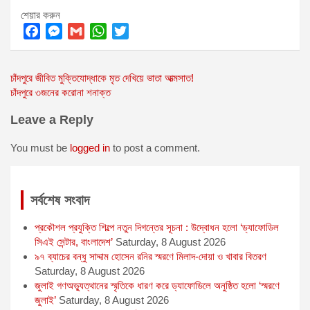
শেয়ার করুন
F
M
G
W
T
a
e
m
h
w
Post
চাঁদপুরে জীবিত মুক্তিযোদ্ধাকে মৃত দেখিয়ে ভাতা আত্মসাত!
c
s
a
a
i
চাঁদপুরে ৩জনের করোনা শনাক্ত
e
s
i
t
t
navigation
b
e
l
s
t
Leave a Reply
o
n
A
e
o
g
p
r
You must be
logged in
to post a comment.
k
e
p
r
সর্বশেষ সংবাদ
প্রকৌশল প্রযুক্তি শিল্পে নতুন দিগন্তের সূচনা : উদ্বোধন হলো ‘ড্যাফোডিল
সিএই সেন্টার, বাংলাদেশ’
Saturday, 8 August 2026
৯৭ ব্যাচের বন্ধু সাদ্দাম হোসেন রনির স্মরণে মিলাদ-দোয়া ও খাবার বিতরণ
Saturday, 8 August 2026
জুলাই গণঅভ্যুত্থানের স্মৃতিকে ধারণ করে ড্যাফোডিলে অনুষ্ঠিত হলো ‘স্মরণে
জুলাই’
Saturday, 8 August 2026