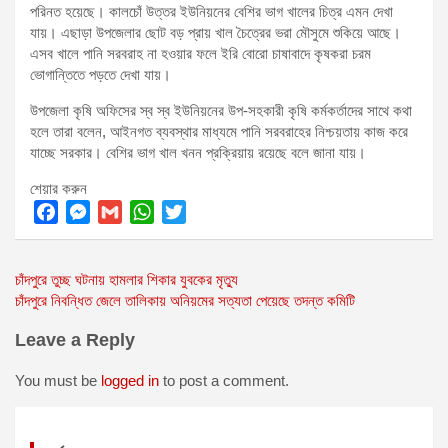
পরিনত হয়েছে। কালচোঁ উত্তর ইউনিয়নের বেশির ভাগ খালের চিত্র এমন দেখা
যায়। এছাড়া উপজেলার ছোট বড় প্রায় খাল চৈত্রের ভরা মৌসুমে শুকিয়ে আছে।
এসব খালে পানি সরবরাহ না হওয়ার ফলে ইরি বোরো চাষাবাদে কৃষকরা চরম
ভোগান্তিতে পড়তে দেখা যায়।
উপজেলা কৃষি অফিসের স্ব স্ব ইউনিয়নের উপ-সহকারী কৃষি কর্মকর্তাদের সাথে কথা
হলে তারা বলেন, আইনগত ব্যবস্থার মাধ্যমে পানি সরবরাহের নিশ্চয়তায় কাজ করে
যাচ্ছে সরকার। বেশির ভাগ খাল খনন প্রক্রিয়ায় রয়েছে বলে জানা যায়।
শেয়ার করুন
F
M
G
W
T
a
e
m
h
w
Post
চাঁদপুরে তুচ্ছ ঘটনায় হামলার শিকার যুবকের মৃত্যু
c
s
a
a
i
চাঁদপুরে নিবন্ধিত জেলে তালিকায় অনিয়মের সত্যতা পেয়েছে তদন্ত কমিটি
e
s
i
t
t
navigation
b
e
l
s
t
Leave a Reply
o
n
A
e
o
g
p
r
You must be
logged in
to post a comment.
k
e
p
r