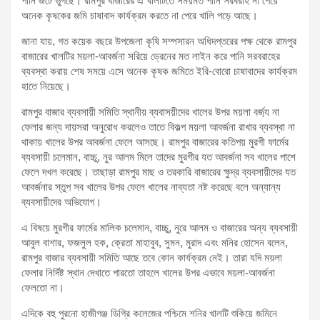
পানি জটে ভুগছে। রামপুর বাজারের এ খালটিতে সময়মত পানি সরবরাহ না পেয়ে
অনেক কৃষকের জমি চাষাবাদ কার্যক্রম করতে না পেরে খালি পড়ে আছে।
জানা যায়, গত কয়েক বছরে উপজেলা কৃষি সম্পসারন অধিদপ্তরের পক্ষ থেকে রামপুর
বাজারের খালটির ময়লা-আবর্জনা সরিয়ে ড্রেনের মত লাইন করে পানি সরবরাহের
ব্যবস্থা করায় শেষ সময়ে এসে অনেক কৃষক জমিতে ইরি-বোরো চাষাবাদের কার্যক্রম
হাতে নিয়েছে।
রামপুর বাজার ব্যবসায়ী সমিতি স্থানীয় ব্যবাসয়ীদের খালের উপর ময়লা বর্জ্য না
ফেলার জন্য দায়সরা অনুরোধ করলেও তাতে বিকল্প ময়লা আবর্জনা রাখার ব্যবস্থা না
থাকায় খালের উপর আবর্জনা ফেলে আসছে। রামপুর বাজারের কতিপয় মুরগী ফার্মের
ব্যবসায়ী চলেমান, বাচ্চু, নুর আলম মিলে তাদের মুরগীর যত আবর্জনা সব খালের পাশে
ফেলে দখল করেছে। তাছাড়া রামপুর মাছ ও তরকারি বাজারের ক্ষুদ্র ব্যবসায়ীদের যত
আবর্জনার স্তুপ সব খালের উপর ফেলে খালের নাব্যতা নষ্ট করেছে বলে অন্যান্য
ব্যবসায়ীদের অভিযোগ।
এ বিষয়ে মুরগীর ফার্মের মালিক চলেমান, বাচ্চু, নুরে আলম ও বাজারের অন্য ব্যবসায়ী
আবুল বাশার, ফজলুল হক, ক্রেতা মাহাবুব, সুমন, মুরাদ এবং মনির হোসেন বলেন,
রামপুর বাজার ব্যবসায়ী সমিতি আছে তবে কোন কার্যক্রম নেই। তারা যদি ময়লা
ফেলার নির্দিষ্ট স্থান দেখাতে পারতো তাহলে খালের উপর এভাবে ময়লা-আবর্জনা
ফেলতো না।
এদিকে বহু পুরনো হাজীগঞ্জ ডিগ্রি কলেজের পশ্চিমে শনির খালটি শুকিয়ে জমিনে