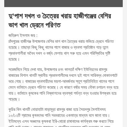
দু’পাশ দখল ও চৈত্রের খরায় হাজীগঞ্জের বেশির
ভাগ খাল ড্রেনে পরিণত
জহিরুল ইসলাম জয় :
চাঁদপুরের হাজীগঞ্জ উপজেলার বেশির ভাগ খাল চৈত্রের খরায় শুকিয়ে ড্রেনে পরিণত
হয়েছে। তাছাড়া কিছু কিছু খালের পাশে বাজার ও ব্যবসা প্রতিষ্ঠান গড়ে তুলে
প্রভাবশালীরা অবৈধ দখল ও বর্জ্য ফেলায় খাল সরু হয়ে এমন পরিস্থিতির সৃষ্টি
হয়েছে।
সরেজমিনে গিয়ে দেখা যায়, উপজেলার ৪নং কালচোঁ দক্ষিণ ইউনিয়নের রামপুর
বাজারের বিশাল খালটি স্থানীয় প্রভাবশালীদের দখলে দুই পাশে সারিবদ্ধ দোকানপাটে
ভরে গেছে। বাজারের ব্যবসায়ীদের ময়লা-আবর্জনার স্তূপ প্রতিনিহিত খালের পাশে
ফেলে বর্তমানে ড্রেনে পরিণত করেছে। যে কারণে বর্ষার সময় নৌকা চলাচল বন্ধ হয়ে
যায়। বর্তমানে কৃষকের পানি নিষ্কাশনের ব্যবস্থা পর্যন্ত বন্ধ হওয়ার উপক্রম হয়ে
পড়েছে।
কুচির বিল খালটি নোয়াহাটা মাড়ামুড়া রামপুর বাজা হয়ে সৈয়দপুর মৈশাইদসহ
১০/১২টি গ্রামের কৃষকদের পানি সরবরাহের একমাত্র মাধ্যম বলে জানা যায়।
ইতিমধ্যে এসব অঞ্চলের কৃষকরা ইরি-বোরো চাষাবাদের কার্যক্রম শুরু করতে গিয়ে