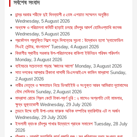
সর্বশেষ সংবাদ
চান্দ্র দরবার শরীফে দুই দিনব্যাপী ৫২তম এশয়াত সম্মেলন অনুষ্ঠিত
Wednesday, 5 August 2026
অধ্যক্ষ ও পরিচালনা কমিটি ছাড়াই চলছে চাঁদপুর আদর্শ হোমিওপ্যাথি কলেজ
Wednesday, 5 August 2026
প্রকৌশল প্রযুক্তি শিল্পে নতুন দিগন্তের সূচনা : উদ্বোধন হলো ‘ড্যাফোডিল
সিএই সেন্টার, বাংলাদেশ’
Tuesday, 4 August 2026
বিভাগীয় স্থানীয় সরকার উপ-পরিচালকের বাকিলা ইউনিয়ন পরিষদ পরিদর্শন
Monday, 3 August 2026
হাইমচরে সচেতনতা গড়ছে ‘জ্ঞানের আলো’
Monday, 3 August 2026
সাত দশকের আস্থার ঠিকানা দাসাদী ডিএসআইএস কামিল মাদ্রাসা
Sunday,
2 August 2026
নারীর নেতৃত্ব ও ক্ষমতায়ন নিয়ে ডিআইইউ ও সংযুক্ত আরব আমিরাত দূতাবাসের
যৌথ সেমিনার
Sunday, 2 August 2026
মাদ্রাসা রোডে গ্রিল কেটে টাকা-স্বর্ণ চুরি : ২ মাসেও অগ্রগতি নেই মামলার,
ক্ষুব্ধ ভুক্তভোগী
Wednesday, 29 July 2026
লন্ডনে উম্মে হানী উপা-ওমর ফারুক অনিক দম্পতির ব্যারিস্টার এট ল অর্জন
Wednesday, 29 July 2026
ইসলামী ব্যাংক চাঁদপুর শাখার উদ্যোগে গ্রাহক সমাবেশ
Tuesday, 28 July
2026
চাঁদপুরে ১ আগস্ট ফ্যামিলি কার্ড শুমারি শুরু : সব পরিবারের তথ্য সংগ্রহ করা