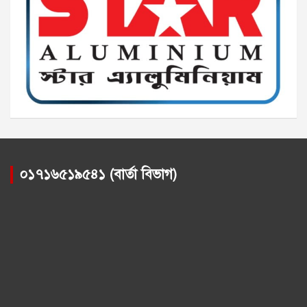
০১৭১৬৫১৯৫৪১ (বার্তা বিভাগ)