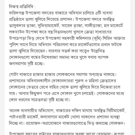
t
নিজস্ব প্রতিনিধি :
:
ফরিদগঞ্জ উপজেলা সদরের বাজারে অভিযান চালিয়ে ৫টি ব্যবসা
প্রতিষ্ঠানে তালা ঝুলিয়ে দিয়েছে প্রশাসন। উপজেলা সদরে অবস্থিত
তালুকদার প্লাজা, সুফিয়ামাকের্ট, সায়েদ প্লাজা, লাকীপ্লাজা, হল মাকের্টে
লকডাউন উপেক্ষা করে বস্ত্র বিতানগুলো খুললে ক্রেতা সাধারণের
উপচেপড়া ভিড় দেখে উপজেলা সহকারী কমিশনার (ভূমি) শিরিন আক্তার
পুলিশ সাথে নিয়ে অভিযান পরিচালনা করে মাকের্টগুলোর প্রধান ফটকে
তালা ঝুলিয়ে দিয়েছেন। বারবার সতর্ক করা সত্ত্বেও উল্লেখিত
দোকানগুলো বন্ধের নিষেধাজ্ঞা অমান্য করে খুলে বসায় ব্যাপক
জনসমাগম সৃষ্টি হচ্ছে।
গোটা বাজারে হাজার হাজার লোকজনের সমাগম অব্যাহত থাকছে।
প্রশাসনের অভিযানকালীন দোকানদাররা পুরুষ ও মহিলা ক্রেতাদের
দোকানের ভেতরে রেখে বাহির থেকে তালা ঝুলিয়ে দিয়ে নিজেরা চলে
যায়। আবার কিছুক্ষণ পরে এসে দোকান খুলে চলছেই। লোকজনের মধ্যে
কোন ধরনের সচেতনতা সৃষ্টি হচ্ছে না।
অনেক ব্যবসায়ীর অভিযোগ, বাজারের দক্ষিণ মাথায় অবস্থিত সিটিমাকের্ট,
পাটওয়ারী মাকের্ট, কলাবাগান মার্কেট খোলা থাকলেও প্রশাসন ব্যবস্থা
নিচ্ছে না। প্রয়োজন-অপ্রয়োজনে বাজারগুলোতে ভিড় জমাচ্ছে লোকজন।
উপজেলা সদরের বাইরের বাজারগুলোর অবস্থা আরো বেসামাল। রুপসা,