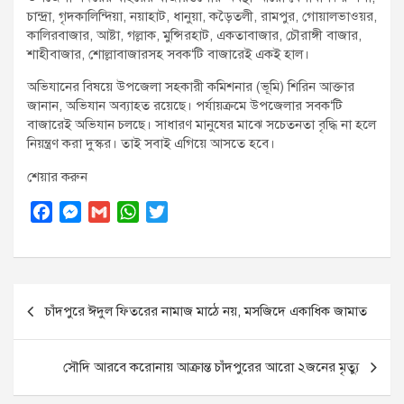
চান্দ্রা, গৃদকালিন্দিয়া, নয়াহাট, ধানুয়া, কড়ৈতলী, রামপুর, গোয়ালভাওয়র,
কালিরবাজার, আষ্টা, গল্লাক, মুন্সিরহাট, একতাবাজার, চৌরাঙ্গী বাজার,
শাহীবাজার, শোল্লাবাজারসহ সবক‘টি বাজারেই একই হাল।
অভিযানের বিষয়ে উপজেলা সহকারী কমিশনার (ভূমি) শিরিন আক্তার
জানান, অভিযান অব্যাহত রয়েছে। পর্যায়ক্রমে উপজেলার সবক‘টি
বাজারেই অভিযান চলছে। সাধারণ মানুষের মাঝে সচেতনতা বৃদ্ধি না হলে
নিয়ন্ত্রণ করা দুস্কর। তাই সবাই এগিয়ে আসতে হবে।
শেয়ার করুন
F
M
G
W
T
a
e
m
h
w
c
s
a
a
i
e
s
i
t
t
Post
b
e
l
s
t
চাঁদপুরে ঈদুল ফিতরের নামাজ মাঠে নয়, মসজিদে একাধিক জামাত
o
n
A
e
navigation
o
g
p
r
k
e
p
সৌদি আরবে করোনায় আক্রান্ত চাঁদপুরের আরো ২জনের মৃত্যু
r