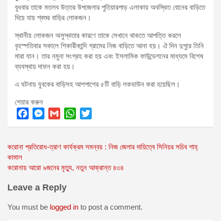
বুধবার তাকে মতলব উত্তর উপজেলার পুতিয়ারপাড় এলাকায় অবস্থিত বোনের বাড়িতে
দিয়ে যায় শ্বশুর বাড়ির লোকজন।
স্থানীয় লোকজন অসুস্থতার কারণে তাকে সেখানে থাকতে আপত্তি করলে
বৃহস্পতিবার সকালে শিকারীকান্দি গ্রামের নিজ বাড়িতে আনা হয়। ঐ দিন দুপুরে তিনি
মারা যান। তার নমুনা সংগ্রহ করা হয় এবং ইসলামিক ফাউন্ডেশনের মাধ্যমে বিশেষ
ব্যবস্থায় দাফন করা হয়।
এ ঘটনায় যুবকের বাড়িসহ আশপাশের ৫টি বাড়ি লকডাউন করা হয়েছিল।
শেয়ার করুন
F
M
G
W
T
a
e
m
h
w
Post
করোনা প্রতিরোধ-ত্রাণ কার্যক্রম সমন্বয় : নিজ জেলার দায়িত্বে সিনিয়র সচিব শাহ্
c
s
a
a
i
কামাল
e
s
i
t
t
navigation
করোনায় আরো ৯জনের মৃত্যু, নতুন আক্রান্ত ৪৩৪
b
e
l
s
t
o
n
A
e
Leave a Reply
o
g
p
r
You must be
logged in
to post a comment.
k
e
p
r