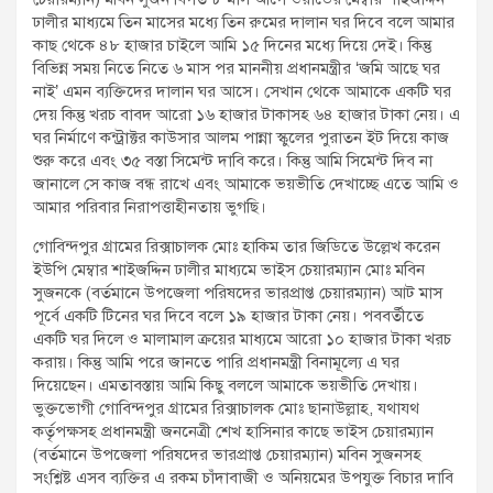
ঢালীর মাধ্যমে তিন মাসের মধ্যে তিন রুমের দালান ঘর দিবে বলে আমার
কাছ থেকে ৪৮ হাজার চাইলে আমি ১৫ দিনের মধ্যে দিয়ে দেই। কিন্তু
বিভিন্ন সময় নিতে নিতে ৬ মাস পর মাননীয় প্রধানমন্ত্রীর ‘জমি আছে ঘর
নাই’ এমন ব্যক্তিদের দালান ঘর আসে। সেখান থেকে আমাকে একটি ঘর
দেয় কিন্তু খরচ বাবদ আরো ১৬ হাজার টাকাসহ ৬৪ হাজার টাকা নেয়। এ
ঘর নির্মাণে কন্ট্রাক্টর কাউসার আলম পান্না স্কুলের পুরাতন ইট দিয়ে কাজ
শুরু করে এবং ৩৫ বস্তা সিমেন্ট দাবি করে। কিন্তু আমি সিমেন্ট দিব না
জানালে সে কাজ বন্ধ রাখে এবং আমাকে ভয়ভীতি দেখাচ্ছে এতে আমি ও
আমার পরিবার নিরাপত্তাহীনতায় ভুগছি।
গোবিন্দপুর গ্রামের রিক্সাচালক মোঃ হাকিম তার জিডিতে উল্লেখ করেন
ইউপি মেম্বার শাইজদ্দিন ঢালীর মাধ্যমে ভাইস চেয়ারম্যান মোঃ মবিন
সুজনকে (বর্তমানে উপজেলা পরিষদের ভারপ্রাপ্ত চেয়ারম্যান) আট মাস
পূর্বে একটি টিনের ঘর দিবে বলে ১৯ হাজার টাকা নেয়। পববর্তীতে
একটি ঘর দিলে ও মালামাল ক্রয়ের মাধ্যমে আরো ১০ হাজার টাকা খরচ
করায়। কিন্তু আমি পরে জানতে পারি প্রধানমন্ত্রী বিনামূল্যে এ ঘর
দিয়েছেন। এমতাবস্তায় আমি কিছু বললে আমাকে ভয়ভীতি দেখায়।
ভুক্তভোগী গোবিন্দপুর গ্রামের রিক্সাচালক মোঃ ছানাউল্লাহ, যথাযথ
কর্তৃপক্ষসহ প্রধানমন্ত্রী জননেত্রী শেখ হাসিনার কাছে ভাইস চেয়ারম্যান
(বর্তমানে উপজেলা পরিষদের ভারপ্রাপ্ত চেয়ারম্যান) মবিন সুজনসহ
সংশ্লিষ্ট এসব ব্যক্তির এ রকম চাঁদাবাজী ও অনিয়মের উপযুক্ত বিচার দাবি