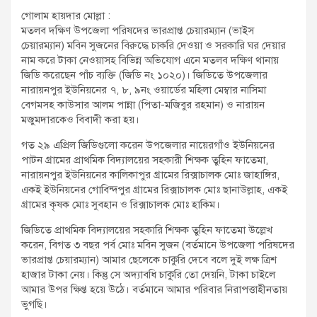
t
গোলাম হায়দার মোল্লা :
:
মতলব দক্ষিণ উপজেলা পরিষদের ভারপ্রাপ্ত চেয়ারম্যান (ভাইস
চেয়ারম্যান) মবিন সুজনের বিরুদ্ধে চাকরি দেওয়া ও সরকারি ঘর দেয়ার
নাম করে টাকা নেওয়াসহ বিভিন্ন অভিযোগ এনে মতলব দক্ষিণ থানায়
জিডি করেছেন পাঁচ ব্যক্তি (জিডি নং ১০২০)। জিডিতে উপজেলার
নারায়নপুর ইউনিয়নের ৭, ৮, ৯নং ওয়ার্ডের মহিলা মেম্বার নাসিমা
বেগমসহ কাউসার আলম পান্না (পিতা-মজিবুর রহমান) ও নারায়ন
মজুমদারকেও বিবাদী করা হয়।
গত ২৯ এপ্রিল জিডিগুলো করেন উপজেলার নায়েরগাঁও ইউনিয়নের
পাটন গ্রামের প্রাথমিক বিদ্যালয়ের সহকারী শিক্ষক তুহিন ফাতেমা,
নারায়নপুর ইউনিয়নের কালিকাপুর গ্রামের রিক্সাচালক মোঃ জাহাঙ্গির,
একই ইউনিয়নের গোবিন্দপুর গ্রামের রিক্সাচালক মোঃ ছানাউল্লাহ, একই
গ্রামের কৃষক মোঃ সুবহান ও রিক্সাচালক মোঃ হাকিম।
জিডিতে প্রাথমিক বিদ্যালয়ের সহকারি শিক্ষক তুহিন ফাতেমা উল্লেখ
করেন, বিগত ৩ বছর পর্ব মোঃ মবিন সুজন (বর্তমানে উপজেলা পরিষদের
ভারপ্রাপ্ত চেয়ারম্যান) আমার ছেলেকে চাকুরি দেবে বলে দুই লক্ষ ত্রিশ
হাজার টাকা নেয়। কিন্তু সে অদ্যাবধি চাকুরি তো দেয়নি, টাকা চাইলে
আমার উপর ক্ষিপ্ত হয়ে উঠে। বর্তমানে আমার পরিবার নিরাপত্তাহীনতায়
ভুগছি।