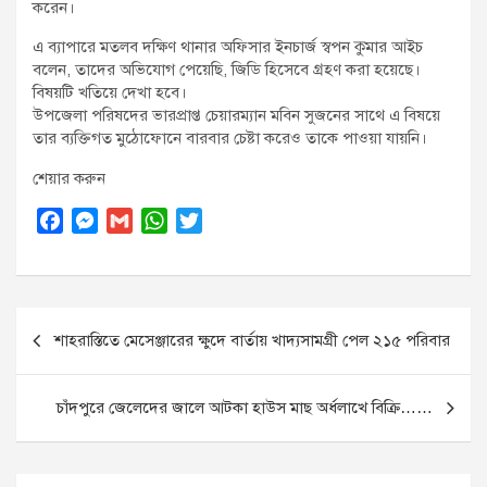
করেন।
এ ব্যাপারে মতলব দক্ষিণ থানার অফিসার ইনচার্জ স্বপন কুমার আইচ
বলেন, তাদের অভিযোগ পেয়েছি, জিডি হিসেবে গ্রহণ করা হয়েছে।
বিষয়টি খতিয়ে দেখা হবে।
উপজেলা পরিষদের ভারপ্রাপ্ত চেয়ারম্যান মবিন সুজনের সাথে এ বিষয়ে
তার ব্যক্তিগত মুঠোফোনে বারবার চেষ্টা করেও তাকে পাওয়া যায়নি।
শেয়ার করুন
F
M
G
W
T
a
e
m
h
w
c
s
a
a
i
e
s
i
t
t
Post
b
e
l
s
t
শাহরাস্তিতে মেসেঞ্জারের ক্ষুদে বার্তায় খাদ্যসামগ্রী পেল ২১৫ পরিবার
o
n
A
e
navigation
o
g
p
r
k
e
p
চাঁদপুরে জেলেদের জালে আটকা হাউস মাছ অর্ধলাখে বিক্রি……
r