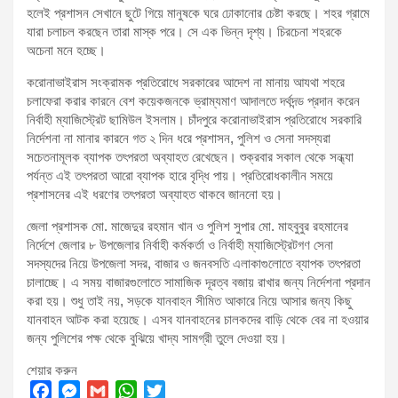
হলেই প্রশাসন সেখানে ছুটে গিয়ে মানুষকে ঘরে ঢোকানোর চেষ্টা করছে। শহর গ্রামে
যারা চলাচল করছেন তারা মাস্ক পরে। সে এক ভিন্ন দৃশ্য। চিরচেনা শহরকে
অচেনা মনে হচ্ছে।
করোনাভাইরাস সংক্রামক প্রতিরোধে সরকারের আদেশ না মানায় আযথা শহরে
চলাফেরা করার কারনে বেশ কয়েকজনকে ভ্রাম্যমাণ আদালতে দর্থদন্ড প্রদান করেন
নির্বাহী ম্যাজিস্ট্রেট ছামিউল ইসলাম। চাঁদপুরে করোনাভাইরাস প্রতিরোধে সরকারি
নির্দেশনা না মানার কারনে গত ২ দিন ধরে প্রশাসন, পুলিশ ও সেনা সদস্যরা
সচেতনামূলক ব্যাপক তৎপরতা অব্যাহত রেখেছেন। শুক্রবার সকাল থেকে সন্ধ্যা
পর্যন্ত এই তৎপরতা আরো ব্যাপক হারে বৃদ্ধি পায়। প্রতিরোধকালীন সময়ে
প্রশাসনের এই ধরণের তৎপরতা অব্যাহত থাকবে জাননো হয়।
জেলা প্রশাসক মো. মাজেদুর রহমান খান ও পুলিশ সুপার মো. মাহবুবুর রহমানের
নির্দেশে জেলার ৮ উপজেলার নির্বাহী কর্মকর্তা ও নির্বাহী ম্যাজিস্ট্রেটগণ সেনা
সদস্যদের নিয়ে উপজেলা সদর, বাজার ও জনবসতি এলাকাগুলোতে ব্যাপক তৎপরতা
চালাচ্ছে। এ সময় বাজারগুলোতে সামাজিক দূরত্ব বজায় রাখার জন্য নির্দেশনা প্রদান
করা হয়। শুধু তাই নয়, সড়কে যানবাহন সীমিত আকারে নিয়ে আসার জন্য কিছু
যানবাহন আটক করা হয়েছে। এসব যানবাহনের চালকদের বাড়ি থেকে বের না হওয়ার
জন্য পুলিশের পক্ষ থেকে বুঝিয়ে খাদ্য সামগ্রী তুলে দেওয়া হয়।
শেয়ার করুন