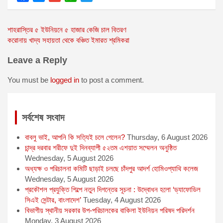
F
M
G
W
T
a
e
m
h
w
Post
শাহরাস্তির ৫ ইউনিয়নে ৫ হাজার কেজি চাল বিতরণ
c
s
a
a
i
করোনায় খাদ্য সহায়তা থেকে বঞ্চিত ইমারত শ্রমিকরা
e
s
i
t
t
navigation
b
e
l
s
t
Leave a Reply
o
n
A
e
o
g
p
r
You must be
logged in
to post a comment.
k
e
p
r
সর্বশেষ সংবাদ
বাবলু ভাই, আপনি কি সত্যিই চলে গেলেন?
Thursday, 6 August 2026
চান্দ্র দরবার শরীফে দুই দিনব্যাপী ৫২তম এশয়াত সম্মেলন অনুষ্ঠিত
Wednesday, 5 August 2026
অধ্যক্ষ ও পরিচালনা কমিটি ছাড়াই চলছে চাঁদপুর আদর্শ হোমিওপ্যাথি কলেজ
Wednesday, 5 August 2026
প্রকৌশল প্রযুক্তি শিল্পে নতুন দিগন্তের সূচনা : উদ্বোধন হলো ‘ড্যাফোডিল
সিএই সেন্টার, বাংলাদেশ’
Tuesday, 4 August 2026
বিভাগীয় স্থানীয় সরকার উপ-পরিচালকের বাকিলা ইউনিয়ন পরিষদ পরিদর্শন
Monday, 3 August 2026