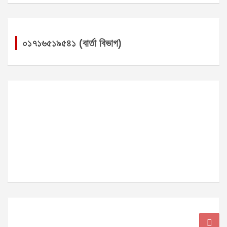
০১৭১৬৫১৯৫৪১ (বার্তা বিভাগ)