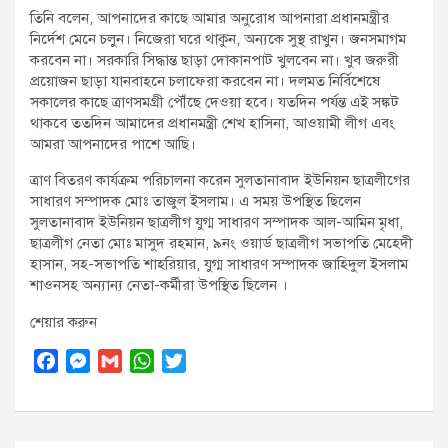
তিনি বলেন, আপনাদের কাছে আমার অনুরোধ আপনারা প্রধানমন্ত্রীর
নির্দেশ মেনে চলুন। নিজেরা ঘরে থাকুন, অন্যকে সুস্থ রাখুন। জনসমাগম
করবেন না। সরকারি সিদ্ধান্ত ছাড়া দোকানপাট খুলবেন না। খুব জরুরী
প্রয়োজন ছাড়া যানবাহনে চলাফেরা করবেন না। দলমত নির্বিশেষে
সকালের কাছে ত্রাণসমগ্রী পৌঁছে দেওয়া হবে। যতদিন পর্যন্ত এই সঙ্কট
থাকবে ততদিন আমাদের প্রধানমন্ত্রী শেখ হাসিনা, আওয়ামী লীগ এবং
আমরা আপনাদের পাশে আছি।
ত্রাণ বিতরণ কার্যক্রম পরিচালনা করেন সুলতানাবাদ ইউনিয়ন ছাত্রলীগের
সাধারণ সম্পাদক মোঃ তাজুল ইসলাম। এ সময় উপস্থিত ছিলেন
সুলতানাবাদ ইউনিয়ন ছাত্রলীগ যুগ্ম সাধারণ সম্পাদক আল-আমিন মৃধা,
ছাত্রলীগ নেতা মোঃ মাসুদ রহমান, ৯নং ওয়ার্ড ছাত্রলীগ সভাপতি মেহেদী
হাসান, সহ-সভাপতি শাহরিয়ার, যুগ্ম সাধারণ সম্পাদক জাহিদুল ইসলাম
শাওনসহ অন্যান্য নেতা-কর্মীরা উপস্থিত ছিলেন ।
শেয়ার করুন
F
M
G
W
T
a
e
m
h
w
c
s
a
a
i
e
s
i
t
t