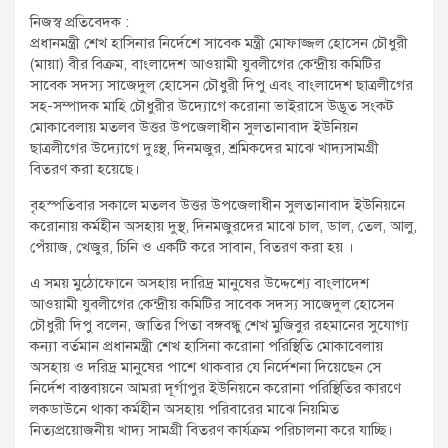
t
নিজস্ব প্রতিবেদক :
:
প্রধানমন্ত্রী শেখ হাসিনার নির্দেশে সাবেক মন্ত্রী মোফাজ্জল হোসেন চৌধুরী
(মায়া) বীর বিক্রম, বাংলাদেশ আওয়ামী যুবলীগের কেন্দ্রীয় কমিটির
সাবেক সদস্য সাজেদুল হোসেন চৌধুরী দিপু এবং বাংলাদেশ ছাত্রলীগের
সহ-সম্পাদক মাহি চৌধুরীর উদ্যোগে করোনা ভাইরাসে উদ্ভূত সংকট
মোকাবেলায় মতলব উত্তর উপজেলাধীন সুলতানাবাদ ইউনিয়ন
ছাত্রলীগের উদ্যোগে দুঃস্থ, দিনমজুর, শ্রমিকদের মাঝে খাদ্যসামগ্রী
বিতরণ করা হয়েছে।
বৃহস্পতিবার সকালে মতলব উত্তর উপজেলাধীন সুলতানাবাদ ইউনিয়নে
করোনায় কর্মহীন অসহায় দুস্থ, দিনমজুরদের মাঝে চাল, ডাল, তেল, আলু,
পেঁয়াজ, খেজুর, চিনি ও একটি করে সাবান, বিতরণ করা হয় ।
এ সময় মুঠোফোনে অসহায় দারিদ্র মানুষের উদ্দেশ্যে বাংলাদেশ
আওয়ামী যুবলীগের কেন্দ্রীয় কমিটির সাবেক সদস্য সাজেদুল হোসেন
চৌধুরী দিপু বলেন, জাতির পিতা বঙ্গবন্ধু শেখ মুজিবুর রহমানের সুযোগ্য
কন্যা বর্তমান প্রধানমন্ত্রী শেখ হাসিনা করোনা পরিস্থিতি মোকাবেলায়
অসহায় ও দরিদ্র মানুষের পাশে থাকবার যে নির্দেশনা দিয়েছেন সে
নির্দেশ বাস্তবায়নে আমরা দূর্গাপুর ইউনিয়নে করোনা পরিস্থিতির কারণে
লকডাউনে থাকা কর্মহীন অসহায় পরিবারের মাঝে নিয়মিত
নিত্যপ্রয়োজনীয় খাদ্য সামগ্রী বিতরণ কার্যক্রম পরিচালনা করে যাচ্ছি।