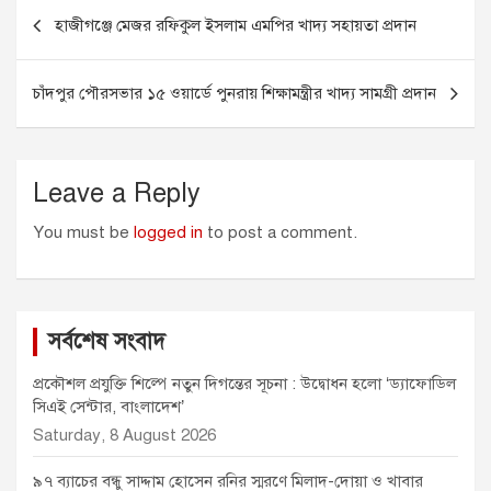
Post
b
e
l
s
t
হাজীগঞ্জে মেজর রফিকুল ইসলাম এমপির খাদ্য সহায়তা প্রদান
o
n
A
e
navigation
o
g
p
r
k
e
p
চাঁদপুর পৌরসভার ১৫ ওয়ার্ডে পুনরায় শিক্ষামন্ত্রীর খাদ্য সামগ্রী প্রদান
r
Leave a Reply
You must be
logged in
to post a comment.
সর্বশেষ সংবাদ
প্রকৌশল প্রযুক্তি শিল্পে নতুন দিগন্তের সূচনা : উদ্বোধন হলো ‘ড্যাফোডিল
সিএই সেন্টার, বাংলাদেশ’
Saturday, 8 August 2026
৯৭ ব্যাচের বন্ধু সাদ্দাম হোসেন রনির স্মরণে মিলাদ-দোয়া ও খাবার