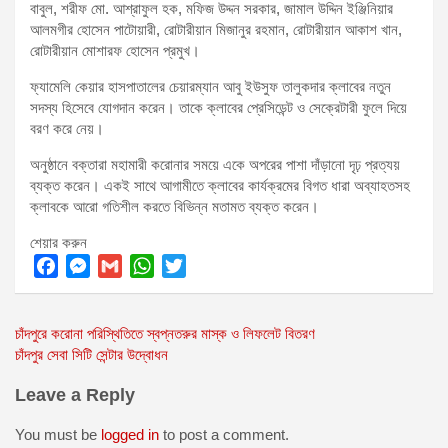
বাবুল, শরীফ মো. আশ্রাফুল হক, মফিজ উদ্দন সরকার, জামাল উদ্দিন ইঞ্জিনিয়ার
আলমগীর হোসেন পাটোয়ারী, রোটারীয়ান মিজানুর রহমান, রোটারীয়ান আকাশ খান,
রোটারীয়ান মোশারফ হোসেন প্রমুখ।
ফ্যামেলি কেয়ার হাসপাতালের চেয়ারম্যান আবু ইউসুফ তালুকদার ক্লাবের নতুন
সদস্য হিসেবে যোগদান করেন। তাকে ক্লাবের প্রেসিডেন্ট ও সেক্রেটারী ফুলে দিয়ে
বরণ করে নেয়।
অনুষ্ঠানে বক্তারা মহামারী করোনার সময়ে একে অপরের পাশা দাঁড়ানো দৃঢ় প্রত্যয়
ব্যক্ত করেন। একই সাথে আগামীতে ক্লাবের কার্যক্রমের বিগত ধারা অব্যাহতসহ
ক্লাবকে আরো গতিশীল করতে বিভিন্ন মতামত ব্যক্ত করেন।
শেয়ার করুন
F
M
G
W
T
a
e
m
h
w
Post
চাঁদপুরে করোনা পরিস্থিতিতে স্বপ্নতরুর মাস্ক ও লিফলেট বিতরণ
c
s
a
a
i
চাঁদপুর সেবা সিটি সেন্টার উদ্বোধন
e
s
i
t
t
navigation
b
e
l
s
t
Leave a Reply
o
n
A
e
o
g
p
r
You must be
logged in
to post a comment.