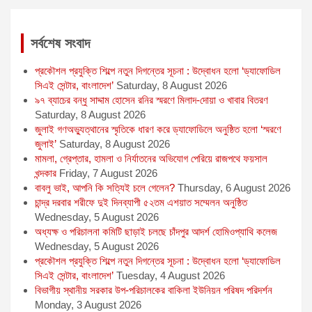
k
e
p
r
সর্বশেষ সংবাদ
প্রকৌশল প্রযুক্তি শিল্পে নতুন দিগন্তের সূচনা : উদ্বোধন হলো ‘ড্যাফোডিল
সিএই সেন্টার, বাংলাদেশ’
Saturday, 8 August 2026
৯৭ ব্যাচের বন্ধু সাদ্দাম হোসেন রনির স্মরণে মিলাদ-দোয়া ও খাবার বিতরণ
Saturday, 8 August 2026
জুলাই গণঅভ্যুত্থানের স্মৃতিকে ধারণ করে ড্যাফোডিলে অনুষ্ঠিত হলো ‘স্মরণে
জুলাই’
Saturday, 8 August 2026
মামলা, গ্রেপ্তার, হামলা ও নির্যাতনের অভিযোগ পেরিয়ে রাজপথে ফয়সাল
খন্দকার
Friday, 7 August 2026
বাবলু ভাই, আপনি কি সত্যিই চলে গেলেন?
Thursday, 6 August 2026
চান্দ্র দরবার শরীফে দুই দিনব্যাপী ৫২তম এশয়াত সম্মেলন অনুষ্ঠিত
Wednesday, 5 August 2026
অধ্যক্ষ ও পরিচালনা কমিটি ছাড়াই চলছে চাঁদপুর আদর্শ হোমিওপ্যাথি কলেজ
Wednesday, 5 August 2026
প্রকৌশল প্রযুক্তি শিল্পে নতুন দিগন্তের সূচনা : উদ্বোধন হলো ‘ড্যাফোডিল
সিএই সেন্টার, বাংলাদেশ’
Tuesday, 4 August 2026
বিভাগীয় স্থানীয় সরকার উপ-পরিচালকের বাকিলা ইউনিয়ন পরিষদ পরিদর্শন
Monday, 3 August 2026