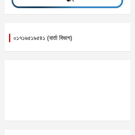
০১৭১৬৫১৯৫৪১ (বার্তা বিভাগ)