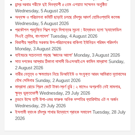
চান্দ্র দরবার শরীফে দুই দিনব্যাপী ৫২তম এশয়াত সম্মেলন অনুষ্ঠিত
Wednesday, 5 August 2026
অধ্যক্ষ ও পরিচালনা কমিটি ছাড়াই চলছে চাঁদপুর আদর্শ হোমিওপ্যাথি কলেজ
Wednesday, 5 August 2026
প্রকৌশল প্রযুক্তি শিল্পে নতুন দিগন্তের সূচনা : উদ্বোধন হলো ‘ড্যাফোডিল
সিএই সেন্টার, বাংলাদেশ’
Tuesday, 4 August 2026
বিভাগীয় স্থানীয় সরকার উপ-পরিচালকের বাকিলা ইউনিয়ন পরিষদ পরিদর্শন
Monday, 3 August 2026
হাইমচরে সচেতনতা গড়ছে ‘জ্ঞানের আলো’
Monday, 3 August 2026
সাত দশকের আস্থার ঠিকানা দাসাদী ডিএসআইএস কামিল মাদ্রাসা
Sunday,
2 August 2026
নারীর নেতৃত্ব ও ক্ষমতায়ন নিয়ে ডিআইইউ ও সংযুক্ত আরব আমিরাত দূতাবাসের
যৌথ সেমিনার
Sunday, 2 August 2026
মাদ্রাসা রোডে গ্রিল কেটে টাকা-স্বর্ণ চুরি : ২ মাসেও অগ্রগতি নেই মামলার,
ক্ষুব্ধ ভুক্তভোগী
Wednesday, 29 July 2026
লন্ডনে উম্মে হানী উপা-ওমর ফারুক অনিক দম্পতির ব্যারিস্টার এট ল অর্জন
Wednesday, 29 July 2026
ইসলামী ব্যাংক চাঁদপুর শাখার উদ্যোগে গ্রাহক সমাবেশ
Tuesday, 28 July
2026