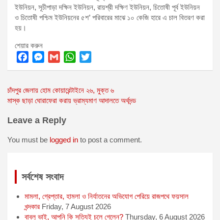
ইউনিয়ন, সূচীপাড়া দক্ষিন ইউনিয়ন, রায়শ্রী দক্ষিণ ইউনিয়ন, চিতোষী পূর্ব ইউনিয়ন
ও চিতোষী পশ্চিম ইউনিয়নের ৫শ’ পরিবারের মাঝে ১০ কেজি হারে এ চাল বিতরণ করা
হয়।
শেয়ার করুন
F
M
G
W
T
a
e
m
h
w
Post
চাঁদপুর জেলায় হোম কোয়ারেন্টাইনে ২৬, মুক্ত ৬
c
s
a
a
i
মাস্ক ছাড়া ঘোরাফেরা করায় ভ্রাম্যমাণ আদালতে অর্থদন্ড
e
s
i
t
t
navigation
b
e
l
s
t
Leave a Reply
o
n
A
e
o
g
p
r
You must be
logged in
to post a comment.
k
e
p
r
সর্বশেষ সংবাদ
মামলা, গ্রেপ্তার, হামলা ও নির্যাতনের অভিযোগ পেরিয়ে রাজপথে ফয়সাল
খন্দকার
Friday, 7 August 2026
বাবলু ভাই, আপনি কি সত্যিই চলে গেলেন?
Thursday, 6 August 2026