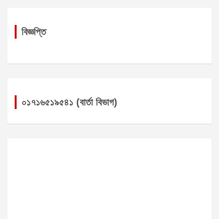
বিজ্ঞপ্তি
০১৭১৬৫১৯৫৪১ (বার্তা বিভাগ)