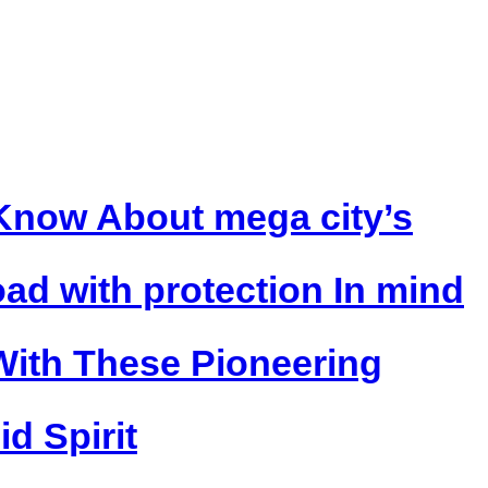
Know About mega city’s
oad with protection In mind
ith These Pioneering
id Spirit