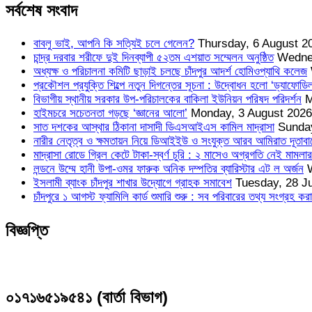
সর্বশেষ সংবাদ
বাবলু ভাই, আপনি কি সত্যিই চলে গেলেন?
Thursday, 6 August 2
চান্দ্র দরবার শরীফে দুই দিনব্যাপী ৫২তম এশয়াত সম্মেলন অনুষ্ঠিত
Wedne
অধ্যক্ষ ও পরিচালনা কমিটি ছাড়াই চলছে চাঁদপুর আদর্শ হোমিওপ্যাথি কলেজ
প্রকৌশল প্রযুক্তি শিল্পে নতুন দিগন্তের সূচনা : উদ্বোধন হলো ‘ড্যাফোডিল
বিভাগীয় স্থানীয় সরকার উপ-পরিচালকের বাকিলা ইউনিয়ন পরিষদ পরিদর্শন
M
হাইমচরে সচেতনতা গড়ছে ‘জ্ঞানের আলো’
Monday, 3 August 2026
সাত দশকের আস্থার ঠিকানা দাসাদী ডিএসআইএস কামিল মাদ্রাসা
Sunday
নারীর নেতৃত্ব ও ক্ষমতায়ন নিয়ে ডিআইইউ ও সংযুক্ত আরব আমিরাত দূতাব
মাদ্রাসা রোডে গ্রিল কেটে টাকা-স্বর্ণ চুরি : ২ মাসেও অগ্রগতি নেই মামলার,
লন্ডনে উম্মে হানী উপা-ওমর ফারুক অনিক দম্পতির ব্যারিস্টার এট ল অর্জন
ইসলামী ব্যাংক চাঁদপুর শাখার উদ্যোগে গ্রাহক সমাবেশ
Tuesday, 28 J
চাঁদপুরে ১ আগস্ট ফ্যামিলি কার্ড শুমারি শুরু : সব পরিবারের তথ্য সংগ্রহ কর
বিজ্ঞপ্তি
০১৭১৬৫১৯৫৪১ (বার্তা বিভাগ)