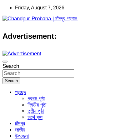
Skip
Friday, August 7, 2026
to
content
Daily newspaper in chandpur
Chandpur Probaha | চাঁদপুর প্রবাহ
Advertisement:
Search
Search
প্রচ্ছদ
প্রথম পৃষ্ঠা
দ্বিতীয় পৃষ্ঠা
তৃতীয় পৃষ্ঠা
চতুর্থ পৃষ্ঠা
চাঁদপুর
জাতীয়
উপজেলা