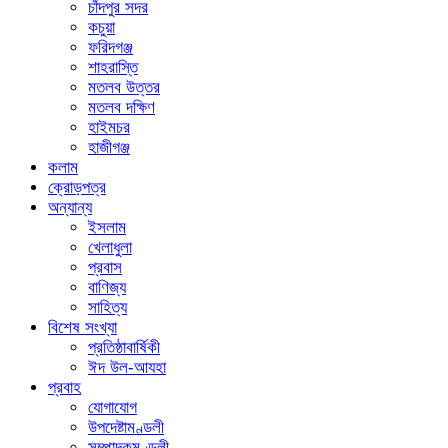
চাঁদপুর সদর
কচুয়া
ফরিদগঞ্জ
শাহরাস্তি
মতলব উত্তর
মতলব দক্ষিণ
হাইমচর
হাজীগঞ্জ
কলাম
ক্রোড়পত্র
অন্যান্য
ইসলাম
খেলাধুলা
প্রবাস
বাণিজ্য
সাহিত্য
বিশেষ সংখ্যা
প্রতিষ্ঠাবার্ষিকী
ঈদ উল-আযহা
প্রবাহ
যোগাযোগ
উপদেষ্টামণ্ডলী
সম্পাদকমণ্ডলী