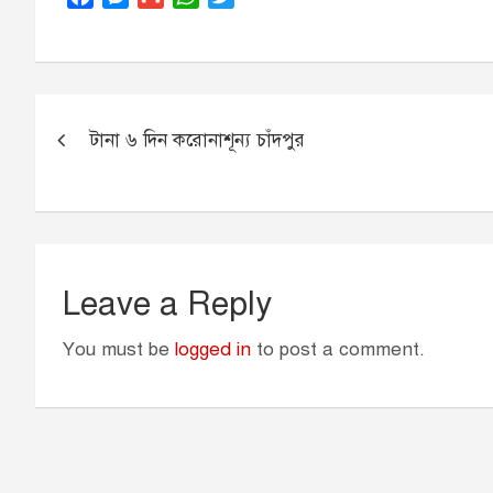
a
e
m
h
w
c
s
a
a
i
e
s
i
t
t
b
e
l
s
t
Post
o
n
A
e
টানা ৬ দিন করোনাশূন্য চাঁদপুর
navigation
o
g
p
r
k
e
p
r
Leave a Reply
You must be
logged in
to post a comment.