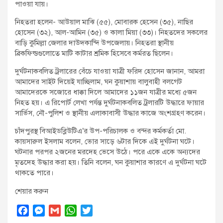
পাওয়া যায়।
নিহতরা হলেন- আউয়াল মাঝি (৫৫), মোবারক হেসেন (৩৫), নাছির
হোসেন (৩২), আল-আমিন (৩৫) ও কালা মিয়া (৩৩)। নিহতদের সকলের
বাড়ি কুমিল্লা জেলার দাউদকান্দি উপজেলায়। নিহতরা স্থানীয়
ব্রিকফিল্ডগুলোতে মাটি কাটার শ্রমিক হিসেবে কর্মরত ছিলেন।
দুর্ঘটনাকবলিত ট্রলারের বেঁচে যাওয়া যাত্রী ফরিদ হোসেন জানান, আমরা
আমাদের সাইট দিয়েই যাচ্ছিলাম, ঘন কুয়াশায় বালুবাহী বলগেট
আমাদেরকে সজোরে ধাক্কা দিলে আমাদের ১১জন যাত্রীর মধ্যে ৫জন
নিহত হয়। এ রিপোর্ট লেখা পর্যন্ত দুর্ঘটনাকবলিত ট্রলারটি উদ্ধারে ফায়ার
সার্ভিস, নৌ-পুলিশ ও স্থানীয় এলাকাবাসী উদ্ধার কাজে অংশগ্রহণ করেন।
চাঁদপুরস্থ বিআইডব্লিউটিএ’র উপ-পরিচালক ও বন্দর কর্মকর্তা মো.
কায়সারুল ইসলাম বলেন, ভোর সাড়ে ৬টার দিকে এই দুর্ঘটনা ঘটে।
ঘটনার পরপর ২জনের মরদেহ ভেসে উঠে। পরে একে একে অন্যদের
মৃতদেহ উদ্ধার করা হয়। তিনি বলেন, ঘন কুয়াশার কারণে এ দুর্ঘটনা ঘটে
থাকতে পারে।
শেয়ার করুন
F
M
G
W
T
a
e
m
h
w