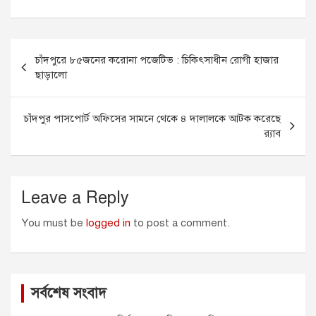
c
s
a
a
i
e
s
i
t
t
Post
b
e
l
s
t
চাঁদপুরে ৮৫জনের করোনা পজেটিভ : চিকিৎসাধীন রোগী হাজার
o
n
A
e
navigation
ছাড়ালো
o
g
p
r
k
e
p
r
চাঁদপুর পাসপোর্ট অফিসের সামনে থেকে ৪ দালালকে আটক করেছে
র‌্যাব
Leave a Reply
You must be
logged in
to post a comment.
সর্বশেষ সংবাদ