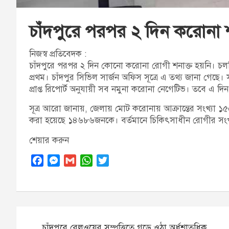
চাঁদপুরে পরপর ২ দিন করোনা শ
নিজস্ব প্রতিবেদক :
চাঁদপুরে পরপর ২ দিন কোনো করোনা রোগী শনাক্ত হয়নি। চলত
প্রথম। চাঁদপুর সিভিল সার্জন অফিস সূত্রে এ তথ্য জানা গেছে।
প্রাপ্ত রিপোর্ট অনুযায়ী সব নমুনা করোনা নেগেটিভ। তবে এ দি
সূত্র আরো জানায়, জেলায় মোট করোনায় আক্রান্তের সংখ্যা ১৫০
করা হয়েছে ১৪৬৮৬জনকে। বর্তমানে চিকিৎসাধীন রোগীর সং
শেয়ার করুন
F
M
G
W
T
a
e
m
h
w
c
s
a
a
i
e
s
i
t
t
b
e
l
s
t
Post
o
n
A
e
চাঁদপুরে রেলওয়ের সম্পত্তিতে গড়ে ওঠা অর্ধশাতধিক