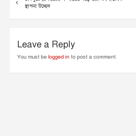
navigation
o
g
p
r
স্থাপনা উচ্ছেদ
k
e
p
r
Leave a Reply
You must be
logged in
to post a comment.