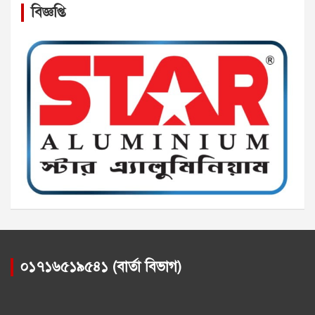
বিজ্ঞপ্তি
০১৭১৬৫১৯৫৪১ (বার্তা বিভাগ)