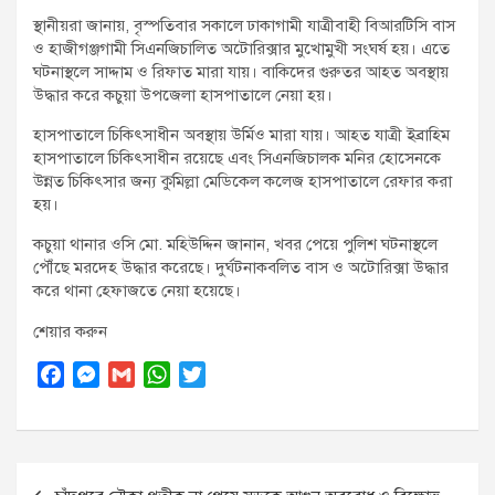
স্থানীয়রা জানায়, বৃস্পতিবার সকালে ঢাকাগামী যাত্রীবাহী বিআরটিসি বাস
ও হাজীগঞ্জগামী সিএনজিচালিত অটোরিক্সার মুখোমুখী সংঘর্ষ হয়। এতে
ঘটনাস্থলে সাদ্দাম ও রিফাত মারা যায়। বাকিদের গুরুতর আহত অবস্থায়
উদ্ধার করে কচুয়া উপজেলা হাসপাতালে নেয়া হয়।
হাসপাতালে চিকিৎসাধীন অবস্থায় উর্মিও মারা যায়। আহত যাত্রী ইব্রাহিম
হাসপাতালে চিকিৎসাধীন রয়েছে এবং সিএনজিচালক মনির হোসেনকে
উন্নত চিকিৎসার জন্য কুমিল্লা মেডিকেল কলেজ হাসপাতালে রেফার করা
হয়।
কচুয়া থানার ওসি মো. মহিউদ্দিন জানান, খবর পেয়ে পুলিশ ঘটনাস্থলে
পৌঁছে মরদেহ উদ্ধার করেছে। দুর্ঘটনাকবলিত বাস ও অটোরিক্সা উদ্ধার
করে থানা হেফাজতে নেয়া হয়েছে।
শেয়ার করুন
F
M
G
W
T
a
e
m
h
w
c
s
a
a
i
e
s
i
t
t
Post
b
e
l
s
t