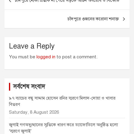
চাঁদপুরে নৌকা প্রতীক না পেয়ে সড়কে আগুন অবরোধ ও বিক্ষোভ
o
n
A
e
navigation
o
g
p
r
k
e
p
চাঁদপুরে ৩জনের করোনা শনাক্ত
r
Leave a Reply
You must be
logged in
to post a comment.
সর্বশেষ সংবাদ
৯৭ ব্যাচের বন্ধু সাদ্দাম হোসেন রনির স্মরণে মিলাদ-দোয়া ও খাবার
বিতরণ
Saturday, 8 August 2026
জুলাই গণঅভ্যুত্থানের স্মৃতিকে ধারণ করে ড্যাফোডিলে অনুষ্ঠিত হলো
‘স্মরণে জুলাই’