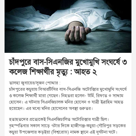
t
:
চাঁদপুরে বাস-সিএনজির মুখোমুখি সংঘর্ষে ৩
কলেজ শিক্ষার্থীর মৃত্যু : আহত ২
তালহা জুবায়ের/সুজন পোদ্দার :
চাঁদপুরের কচুয়ায় বিআরটিসির বাস-সিএনজি অটোক্সিার মুখোমুখি সংঘর্ষে
৩ কলেজ শিক্ষার্থী মারা গেছেন। নিহতরা হলেন- উর্মি, রিফাত ও সাদ্দাম
হোসেন। এ ঘটনায় সিএনজিচালক মনির হোসেন ও যাত্রী ইব্রাহিম আহত
হয়েছেন। এর মধ্যে মনির হোসেনের অবস্থা গুরুতর।
হতাহতদের প্রত্যেকেই সিএনজিচালিত অটোরিক্সার যাত্রী ছিল।
বৃহস্পতিবার সকাল সাড়ে ৭টার দিকে হাজীগঞ্জ-কচুয়া-গৌরিপুর সড়কের
কচুয়া উপজেলার কড়ইয়া (বিশ্বরোড) নামক স্থানে এই দুর্ঘটনা ঘটে।