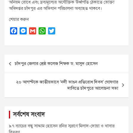
অনিয়ম রোধে এবং দ্রব্যমূল্যের অযৌক্তিক ঊর্ধ্বগতি ঠেকাতে ভোক্তা
অধিদপ্তর চাঁদপুর এর অভিযান পরিচালনা অব্যাহত থাকবে।
শেয়ার করুন
F
M
G
W
T
a
e
m
h
w
c
s
a
a
i
e
s
i
t
t
Post
b
e
l
s
t
চাঁদপুর জেলার শ্রেষ্ঠ কলেজ শিক্ষক ড. মাসুদ হোসেন
o
n
A
e
navigation
o
g
p
r
k
e
p
২০ আগস্টকে জাতীয়ভাবে ‘নদী ভাঙন প্রতিরোধ দিবস’ ঘোষণার
r
দাবিতে চাঁদপুরে আলোচনা সভা
সর্বশেষ সংবাদ
৯৭ ব্যাচের বন্ধু সাদ্দাম হোসেন রনির স্মরণে মিলাদ-দোয়া ও খাবার
বিতরণ