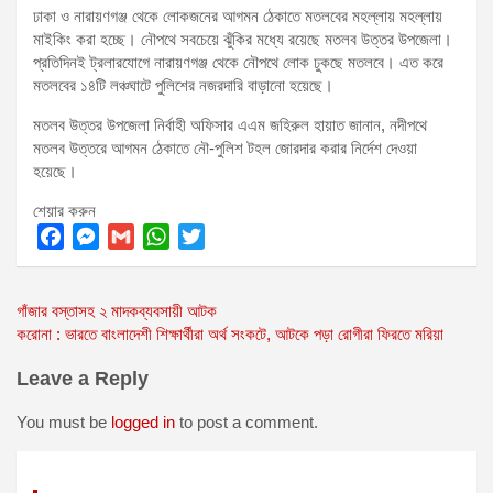
ঢাকা ও নারায়ণগঞ্জ থেকে লোকজনের আগমন ঠেকাতে মতলবের মহল্লায় মহল্লায়
মাইকিং করা হচ্ছে। নৌপথে সবচেয়ে ঝুঁকির মধ্যে রয়েছে মতলব উত্তর উপজেলা।
প্রতিদিনই ট্রলারযোগে নারায়ণগঞ্জ থেকে নৌপথে লোক ঢুকছে মতলবে। এত করে
মতলবের ১৪টি লঞ্চঘাটে পুলিশের নজরদারি বাড়ানো হয়েছে।
মতলব উত্তর উপজেলা নির্বাহী অফিসার এএম জহিরুল হায়াত জানান, নদীপথে
মতলব উত্তরে আগমন ঠেকাতে নৌ-পুলিশ টহল জোরদার করার নির্দেশ দেওয়া
হয়েছে।
শেয়ার করুন
F
M
G
W
T
a
e
m
h
w
Post
গাঁজার বস্তাসহ ২ মাদকব্যবসায়ী আটক
c
s
a
a
i
করোনা : ভারতে বাংলাদেশী শিক্ষার্থীরা অর্থ সংকটে, আটকে পড়া রোগীরা ফিরতে মরিয়া
e
s
i
t
t
navigation
b
e
l
s
t
Leave a Reply
o
n
A
e
o
g
p
r
You must be
logged in
to post a comment.
k
e
p
r