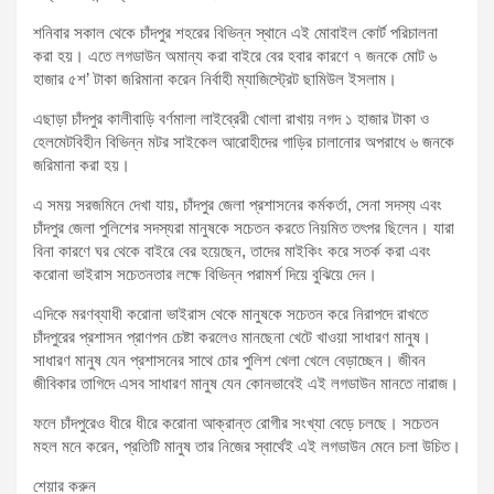
শনিবার সকাল থেকে চাঁদপুর শহরের বিভিন্ন স্থানে এই মোবাইল কোর্ট পরিচালনা
করা হয়। এতে লগডাউন অমান্য করা বাইরে বের হবার কারণে ৭ জনকে মোট ৬
হাজার ৫শ’ টাকা জরিমানা করেন নির্বাহী ম্যাজিস্ট্রেট ছামিউল ইসলাম।
এছাড়া চাঁদপুর কালীবাড়ি বর্ণমালা লাইব্রেরী খোলা রাখায় নগদ ১ হাজার টাকা ও
হেলমেটবিহীন বিভিন্ন মটর সাইকেল আরোহীদের গাড়ির চালানোর অপরাধে ৬ জনকে
জরিমানা করা হয়।
এ সময় সরজমিনে দেখা যায়, চাঁদপুর জেলা প্রশাসনের কর্মকর্তা, সেনা সদস্য এবং
চাঁদপুর জেলা পুলিশের সদস্যরা মানুষকে সচেতন করতে নিয়মিত তৎপর ছিলেন। যারা
বিনা কারণে ঘর থেকে বাইরে বের হয়েছেন, তাদের মাইকিং করে সতর্ক করা এবং
করোনা ভাইরাস সচেতনতার লক্ষে বিভিন্ন পরামর্শ দিয়ে বুঝিয়ে দেন।
এদিকে মরণব্যাধী করোনা ভাইরাস থেকে মানুষকে সচেতন করে নিরাপদে রাখতে
চাঁদপুরের প্রশাসন প্রাণপন চেষ্টা করলেও মানছেনা খেটে খাওয়া সাধারণ মানুষ।
সাধারণ মানুষ যেন প্রশাসনের সাথে চোর পুলিশ খেলা খেলে বেড়াচ্ছেন। জীবন
জীবিকার তাগিদে এসব সাধারণ মানুষ যেন কোনভাবেই এই লগডাউন মানতে নারাজ।
ফলে চাঁদপুরেও ধীরে ধীরে করোনা আক্রান্ত রোগীর সংখ্যা বেড়ে চলছে। সচেতন
মহল মনে করেন, প্রতিটি মানুষ তার নিজের স্বার্থেই এই লগডাউন মেনে চলা উচিত।
শেয়ার করুন