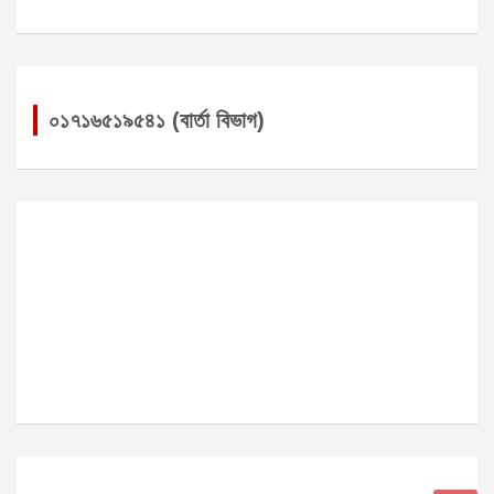
০১৭১৬৫১৯৫৪১ (বার্তা বিভাগ)