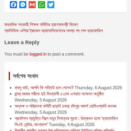
F
M
G
W
T
a
e
m
h
w
Post
মাধ্যমিক সহকারী শিক্ষক সমিতির ত্রাণসামগ্রী বিতরণ
c
s
a
a
i
প্যাসিফিক এশিয়া ট্রাভেল অ্যাসোসিয়েশনের সদস্য পদ পেল ড্যাফোডিল
e
s
i
t
t
navigation
b
e
l
s
t
Leave a Reply
o
n
A
e
o
g
p
r
You must be
logged in
to post a comment.
k
e
p
r
সর্বশেষ সংবাদ
বাবলু ভাই, আপনি কি সত্যিই চলে গেলেন?
Thursday, 6 August 2026
চান্দ্র দরবার শরীফে দুই দিনব্যাপী ৫২তম এশয়াত সম্মেলন অনুষ্ঠিত
Wednesday, 5 August 2026
অধ্যক্ষ ও পরিচালনা কমিটি ছাড়াই চলছে চাঁদপুর আদর্শ হোমিওপ্যাথি কলেজ
Wednesday, 5 August 2026
প্রকৌশল প্রযুক্তি শিল্পে নতুন দিগন্তের সূচনা : উদ্বোধন হলো ‘ড্যাফোডিল
সিএই সেন্টার, বাংলাদেশ’
Tuesday, 4 August 2026
বিভাগীয় স্থানীয় সরকার উপ-পরিচালকের বাকিলা ইউনিয়ন পরিষদ পরিদর্শন