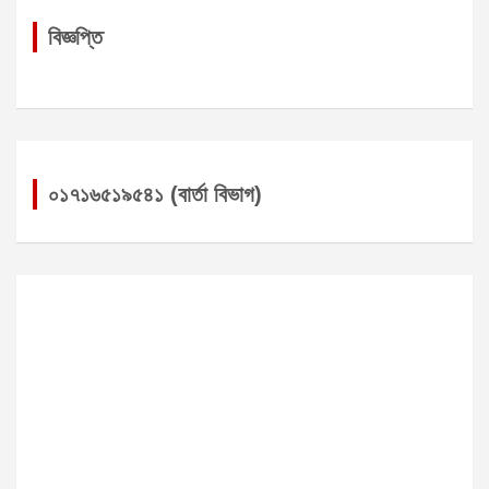
বিজ্ঞপ্তি
০১৭১৬৫১৯৫৪১ (বার্তা বিভাগ)