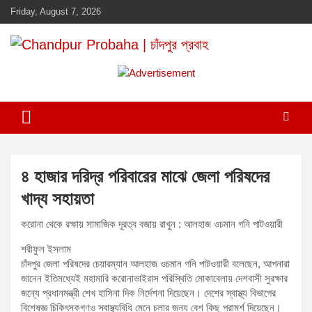
Skip
Friday, August 7, 2026
to
content
Daily newspaper in chandpur
Chandpur Probaha | চাঁদপুর প্রবাহ
A
d
v
e
r
t
৪ হাজার দরিদ্র পরিবারের মাঝে জেলা পরিষদের
i
খাদ্য সহায়তা
s
e
করোনা থেকে রক্ষায় সামাজিক দূরত্ব বজায় রাখুন : আলহাজ ওচমান গনি পাটওয়ারী
m
শরীফুল ইসলাম
e
চাঁদপুর জেলা পরিষদের চেয়ারম্যান আলহাজ ওচমান গনি পাটওয়ারী বলেছেন, আপনারা
n
জানেন ইতিমধ্যেই মহামারি করোনাভাইরাস পরিস্থিতি মোকাবেলায় দেশবাসী সুরক্ষার
t
জন্যে প্রধানমন্ত্রী শেখ হাসিনা দিক নির্দেশনা দিয়েছেন। দেশের স্বাস্থ্য বিভাগের
বিশেষজ্ঞ চিকিৎসকগণও স্বাস্থ্যবিধি মেনে চলার জন্য বেশ কিছু পরামর্শ দিয়েছেন।
: