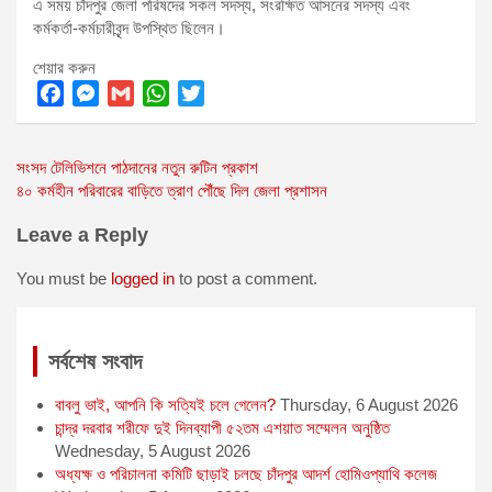
এ সময় চাঁদপুর জেলা পরিষদের সকল সদস্য, সংরক্ষিত আসনের সদস্য এবং
কর্মকর্তা-কর্মচারীবৃন্দ উপস্থিত ছিলেন।
শেয়ার করুন
F
M
G
W
T
a
e
m
h
w
Post
সংসদ টেলিভিশনে পাঠদানের নতুন রুটিন প্রকাশ
c
s
a
a
i
৪০ কর্মহীন পরিবারের বাড়িতে ত্রাণ পৌঁছে দিল জেলা প্রশাসন
e
s
i
t
t
navigation
b
e
l
s
t
Leave a Reply
o
n
A
e
o
g
p
r
You must be
logged in
to post a comment.
k
e
p
r
সর্বশেষ সংবাদ
বাবলু ভাই, আপনি কি সত্যিই চলে গেলেন?
Thursday, 6 August 2026
চান্দ্র দরবার শরীফে দুই দিনব্যাপী ৫২তম এশয়াত সম্মেলন অনুষ্ঠিত
Wednesday, 5 August 2026
অধ্যক্ষ ও পরিচালনা কমিটি ছাড়াই চলছে চাঁদপুর আদর্শ হোমিওপ্যাথি কলেজ