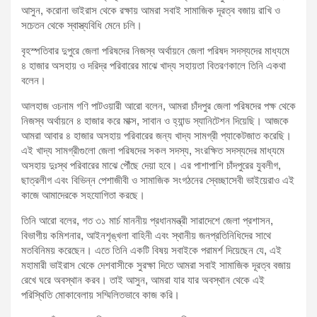
আসুন, করোনা ভাইরাস থেকে রক্ষায় আমরা সবাই সামাজিক দূরত্ব বজায় রাখি ও
সচেতন থেকে স্বাস্ত্যবিধি মেনে চলি।
বৃহস্পতিবার দুপুরে জেলা পরিষদের নিজস্ব অর্থায়নে জেলা পরিষদ সদস্যদের মাধ্যমে
৪ হাজার অসহায় ও দরিদ্র পরিবারের মাঝে খাদ্য সহায়তা বিতরণকালে তিনি একথা
বলেন।
আলহাজ ওচনাম গণি পাটওয়ারী আরো বলেন, আমরা চাঁদপুর জেলা পরিষদের পক্ষ থেকে
নিজস্ব অর্থায়নে ৪ হাজার করে মাক্স, সাবান ও হ্যান্ড স্যানিটেশন দিয়েছি। আজকে
আমরা আবার ৪ হাজার অসহায় পরিবারের জন্য খাদ্য সামগ্রী প্যাকেটজাত করেছি।
এই খাদ্য সামগ্রীগুলো জেলা পরিষদের সকল সদস্য, সংরক্ষিত সদস্যদের মাধ্যমে
অসহায় দুঃস্থ পরিবারের মাঝে পৌঁছে দেয়া হবে। এর পাশাপাশি চাঁদপুরের যুবলীগ,
ছাত্রলীগ এবং বিভিন্ন পেশাজীবী ও সামাজিক সংগঠনের স্বেচ্ছাসেবী ভাইয়েরাও এই
কাজে আমাদেরকে সহযোগিতা করছে।
তিনি আরো বলের, গত ৩১ মার্চ মাননীয় প্রধানমন্ত্রী সারাদেশে জেলা প্রশাসন,
বিভাগীয় কমিশনার, আইনশৃঙ্খলা বাহিনী এবং স্থানীয় জনপ্রতিনিধিদের সাথে
মতবিনিময় করেছেন। এতে তিনি একটি বিষয় সবাইকে পরামর্শ দিয়েছেন যে, এই
মহামারী ভাইরাস থেকে দেশবাসীকে সুরক্ষা দিতে আমরা সবাই সামাজিক দূরত্ব বজায়
রেখে ঘরে অবস্থান করব। তাই আসুন, আমরা যার যার অবস্থান থেকে এই
পরিস্থিতি মোকাবেলায় সম্মিলিতভাবে কাজ করি।