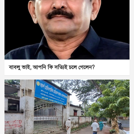
বাবলু ভাই, আপনি কি সত্যিই চলে গেলেন?