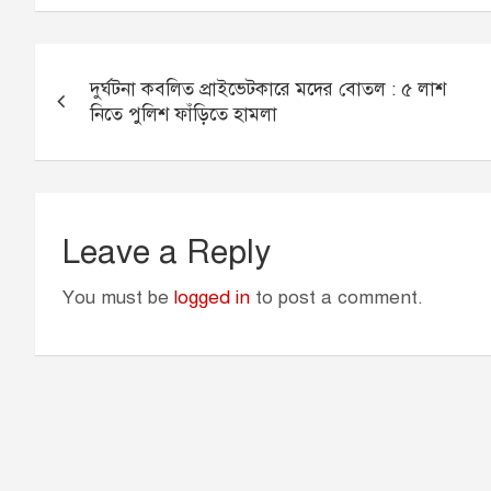
e
s
i
t
t
b
e
l
s
t
Post
o
n
A
e
দুর্ঘটনা কবলিত প্রাইভেটকারে মদের বোতল : ৫ লাশ
navigation
o
g
p
r
নিতে পুলিশ ফাঁড়িতে হামলা
k
e
p
r
Leave a Reply
You must be
logged in
to post a comment.