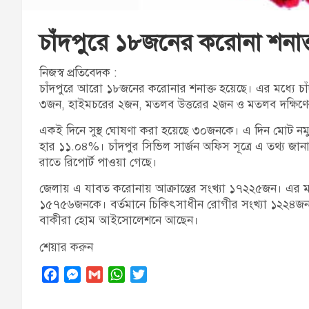
চাঁদপুরে ১৮জনের করোনা শনাক
নিজস্ব প্রতিবেদক :
চাঁদপুরে আরো ১৮জনের করোনার শনাক্ত হয়েছে। এর মধ্যে চা
৩জন, হাইমচরের ২জন, মতলব উত্তরের ২জন ও মতলব দক্ষিণ
একই দিনে সুস্থ ঘোষণা করা হয়েছে ৩০জনকে। এ দিন মোট নমুনা
হার ১১.০৪%। চাঁদপুর সিভিল সার্জন অফিস সূত্রে এ তথ্য জান
রাতে রিপোর্ট পাওয়া গেছে।
জেলায় এ যাবত করোনায় আক্রান্তের সংখ্যা ১৭২২৫জন। এর মধ্য
১৫৭৫৬জনকে। বর্তমানে চিকিৎসাধীন রোগীর সংখ্যা ১২২৪জন
বাকীরা হোম আইসোলেশনে আছেন।
শেয়ার করুন
F
M
G
W
T
a
e
m
h
w
c
s
a
a
i